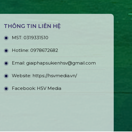
THÔNG TIN LIÊN HỆ
MST:
0319331510
Hotline:
0978672682
Email:
giaiphapsukienhsv@gmail.com
Website:
https://hsvmedia.vn/
Facebook:
HSV Media