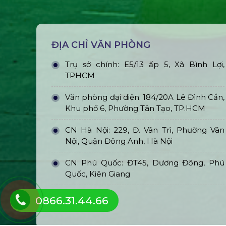
ĐỊA CHỈ VĂN PHÒNG
Trụ sở chính: E5/13 ấp 5, Xã Bình Lợi,
TPHCM
Văn phòng đại diện: 184/20A Lê Đình Cẩn,
Khu phố 6, Phường Tân Tạo, TP.HCM
CN Hà Nội: 229, Đ. Vân Trì, Phường Vân
Nội, Quận Đông Anh, Hà Nội
CN Phú Quốc: ĐT45, Dương Đông, Phú
Quốc, Kiên Giang
0866.31.44.66