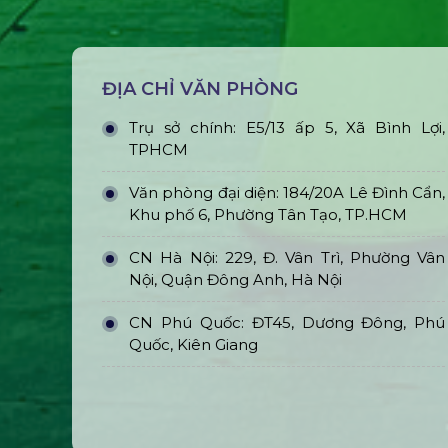
ĐỊA CHỈ VĂN PHÒNG
Trụ sở chính: E5/13 ấp 5, Xã Bình Lợi,
TPHCM
Văn phòng đại diện: 184/20A Lê Đình Cẩn,
Khu phố 6, Phường Tân Tạo, TP.HCM
CN Hà Nội: 229, Đ. Vân Trì, Phường Vân
Nội, Quận Đông Anh, Hà Nội
CN Phú Quốc: ĐT45, Dương Đông, Phú
Quốc, Kiên Giang