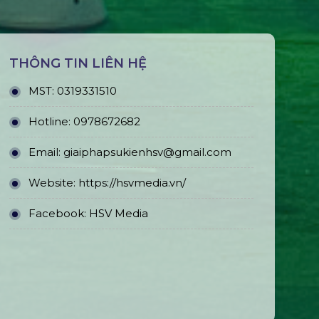
THÔNG TIN LIÊN HỆ
MST:
0319331510
Hotline:
0978672682
Email:
giaiphapsukienhsv@gmail.com
Website:
https://hsvmedia.vn/
Facebook:
HSV Media