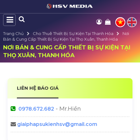
Trang Chủ
Cho Thuê Thiết Bị Sự Kiện Tại Thanh Hóa
Nơi
Bán & Cung Cấp Thiết Bị Sự Kiện Tại Thọ Xuân, Thanh Hóa
NƠI BÁN & CUNG CẤP THIẾT BỊ SỰ KIỆN TẠI
THỌ XUÂN, THANH HÓA
LIÊN HỆ BÁO GIÁ
- Mr.Hiền
0978.672.682
giaiphapsukienhsv@gmail.com