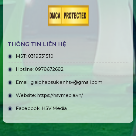
THÔNG TIN LIÊN HỆ
MST:
0319331510
Hotline:
0978672682
Email:
giaiphapsukienhsv@gmail.com
Website:
https://hsvmedia.vn/
Facebook:
HSV Media