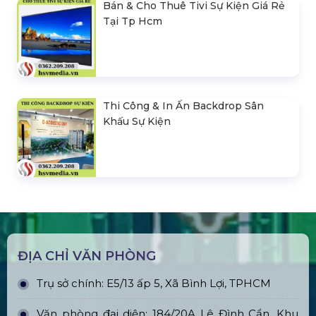
Bán & Cho Thuê Tivi Sự Kiện Giá Rẻ
Tại Tp Hcm
Thi Công & In Ấn Backdrop Sân
Khấu Sự Kiện
ĐỊA CHỈ VĂN PHÒNG
Trụ sở chính: E5/13 ấp 5, Xã Bình Lợi, TPHCM
Văn phòng đại diện: 184/20A Lê Đình Cẩn, Khu