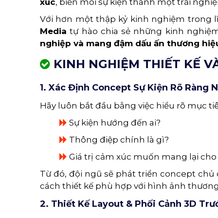
xúc
, biến mỗi sự kiện thành một trải ngh
Với hơn một thập kỷ kinh nghiệm trong lĩ
Media
tự hào chia sẻ những kinh nghiệm
nghiệp và mang đậm dấu ấn thương hiệ
KINH NGHIỆM THIẾT KẾ VÀ
1. Xác Định Concept Sự Kiện Rõ Ràng 
Hãy luôn bắt đầu bằng việc hiểu rõ mục t
Sự kiện hướng đến ai?
Thông điệp chính là gì?
Giá trị cảm xúc muốn mang lại cho
Từ đó, đội ngũ sẽ phát triển concept chủ 
cách thiết kế phù hợp với hình ảnh thương
2. Thiết Kế Layout & Phối Cảnh 3D Trư