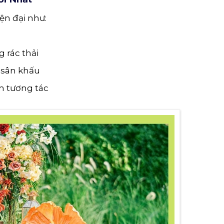
ện đại như:
g rác thải
 sân khấu
ệm tương tác