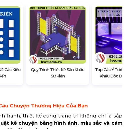
ì? Các Kiểu
Quy Trình Thiết Kế Sân Khấu
Top Các Ý Tưởng 
Biến
Sự Kiện
Khấu Độc Đáo,
m Câu Chuyện Thương Hiệu Của Bạn
h tranh, thiết kế cùng trang trí không chỉ là sắp
uật kể chuyện bằng hình ảnh, màu sắc và cảm