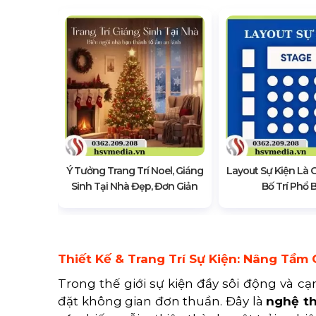
rí Tiệc
Ý Tưởng Trang Trí Noel, Giáng
Layout Sự Kiện Là G
Sinh Tại Nhà Đẹp, Đơn Giản
Bố Trí Phổ 
Thiết Kế & Trang Trí Sự Kiện: Nâng Tầ
Trong thế giới sự kiện đầy sôi động và cạn
đặt không gian đơn thuần. Đây là
nghệ th