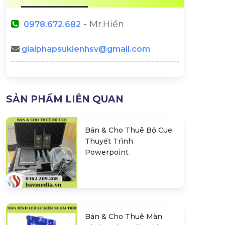
- Mr.Hiền
0978.672.682
giaiphapsukienhsv@gmail.com
Backdrop Noel - Backdrop
Backdrop Tra
SẢN PHẨM LIÊN QUAN
Giáng Sinh Đẹp
Hallo
Thiết Kế Sân
Bán & Cho Thuê Bộ Cue
 Ấn Tượng
Thuyết Trình
Powerpoint
Bán & Cho Thuê Màn