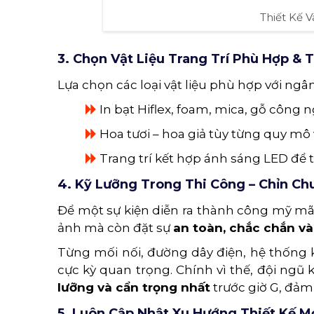
Thiết Kế V
3. Chọn Vật Liệu Trang Trí Phù Hợp & 
Lựa chọn các loại vật liệu phù hợp với ng
In bạt Hiflex, foam, mica, gỗ công
Hoa tươi – hoa giả tùy từng quy mô
Trang trí kết hợp ánh sáng LED để 
4. Kỹ Lưỡng Trong Thi Công – Chỉn Ch
Để một sự kiện diễn ra thành công mỹ mã
ảnh mà còn đặt sự
an toàn, chắc chắn và
Từng mối nối, đường dây điện, hệ thống kh
cực kỳ quan trọng. Chính vì thế, đội ngũ k
lưỡng và cẩn trọng nhất
trước giờ G, đả
5. Luôn Cập Nhật Xu Hướng Thiết Kế M