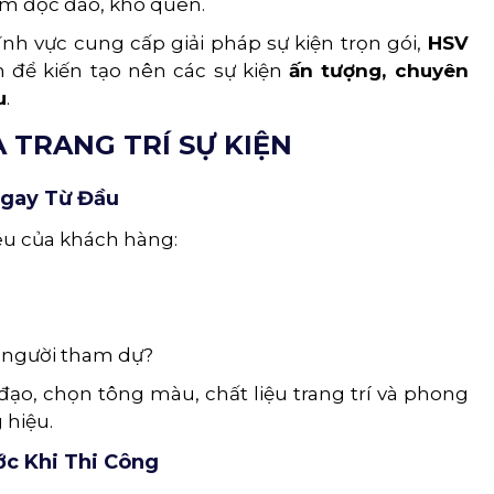
iệm độc đáo, khó quên.
nh vực cung cấp giải pháp sự kiện trọn gói,
HSV
 để kiến tạo nên các sự kiện
ấn tượng, chuyên
u
.
 TRANG TRÍ SỰ KIỆN
Ngay Từ Đầu
iêu của khách hàng:
 người tham dự?
đạo, chọn tông màu, chất liệu trang trí và phong
 hiệu.
ớc Khi Thi Công