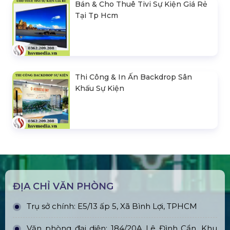
Bán & Cho Thuê Tivi Sự Kiện Giá Rẻ
Tại Tp Hcm
Thi Công & In Ấn Backdrop Sân
Khấu Sự Kiện
ĐỊA CHỈ VĂN PHÒNG
Trụ sở chính: E5/13 ấp 5, Xã Bình Lợi, TPHCM
Văn phòng đại diện: 184/20A Lê Đình Cẩn, Khu