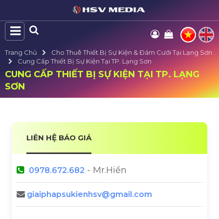
Trang Chủ
Cho Thuê Thiết Bị Sự Kiện & Đám Cưới Tại Lạng Sơn
Cung Cấp Thiết Bị Sự Kiện Tại TP. Lạng Sơn
CUNG CẤP THIẾT BỊ SỰ KIỆN TẠI TP. LẠNG
SƠN
LIÊN HỆ BÁO GIÁ
- Mr.Hiền
0978.672.682
giaiphapsukienhsv@gmail.com