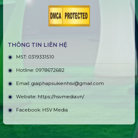
THÔNG TIN LIÊN HỆ
MST:
0319331510
Hotline:
0978672682
Email:
giaiphapsukienhsv@gmail.com
Website:
https://hsvmedia.vn/
Facebook:
HSV Media