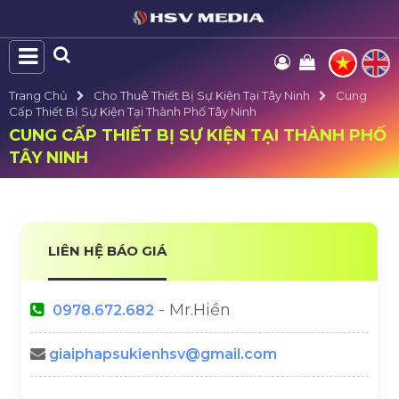
Trang Chủ
Cho Thuê Thiết Bị Sự Kiện Tại Tây Ninh
Cung
Cấp Thiết Bị Sự Kiện Tại Thành Phố Tây Ninh
CUNG CẤP THIẾT BỊ SỰ KIỆN TẠI THÀNH PHỐ
TÂY NINH
LIÊN HỆ BÁO GIÁ
- Mr.Hiền
0978.672.682
giaiphapsukienhsv@gmail.com