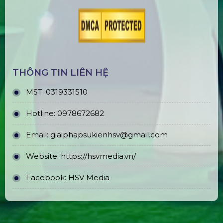
THÔNG TIN LIÊN HỆ
MST:
0319331510
Hotline:
0978672682
Email:
giaiphapsukienhsv@gmail.com
Website:
https://hsvmedia.vn/
Facebook:
HSV Media