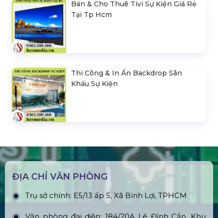
Bán & Cho Thuê Tivi Sự Kiện Giá Rẻ
Tại Tp Hcm
Thi Công & In Ấn Backdrop Sân
Khấu Sự Kiện
ĐỊA CHỈ VĂN PHÒNG
Trụ sở chính: E5/13 ấp 5, Xã Bình Lợi, TPHCM
Văn phòng đại diện: 184/20A Lê Đình Cẩn, Khu