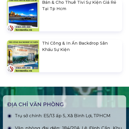
Bán & Cho Thuê Tivi Sự Kiện Giá Rẻ
Tại Tp Hcm
Thi Công & In Ấn Backdrop Sân
Khấu Sự Kiện
ĐỊA CHỈ VĂN PHÒNG
Trụ sở chính: E5/13 ấp 5, Xã Bình Lợi, TPHCM
Văn phòng đại diện: 184/20A Lê Đình Cẩn, Khu