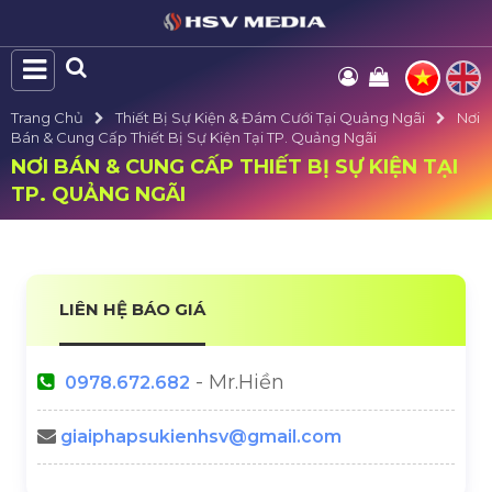
Trang Chủ
Thiết Bị Sự Kiện & Đám Cưới Tại Quảng Ngãi
Nơi
Bán & Cung Cấp Thiết Bị Sự Kiện Tại TP. Quảng Ngãi
NƠI BÁN & CUNG CẤP THIẾT BỊ SỰ KIỆN TẠI
TP. QUẢNG NGÃI
LIÊN HỆ BÁO GIÁ
- Mr.Hiền
0978.672.682
giaiphapsukienhsv@gmail.com