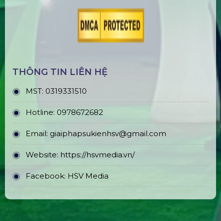
THÔNG TIN LIÊN HỆ
MST:
0319331510
Hotline:
0978672682
Email:
giaiphapsukienhsv@gmail.com
Website:
https://hsvmedia.vn/
Facebook:
HSV Media