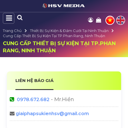
Trang Chủ
Thiết Bị Sự Kiện & Đám Cưới Tại Ninh Thuận
Cung Cấp Thiết Bị Sự Kiện Tại TP.Phan Rang, Ninh Thuận
CUNG CẤP THIẾT BỊ SỰ KIỆN TẠI TP.PHAN
RANG, NINH THUẬN
LIÊN HỆ BÁO GIÁ
- Mr.Hiền
0978.672.682
giaiphapsukienhsv@gmail.com