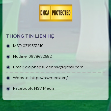
THÔNG TIN LIÊN HỆ
MST:
0319331510
Hotline:
0978672682
Email:
giaiphapsukienhsv@gmail.com
Website:
https://hsvmedia.vn/
Facebook:
HSV Media