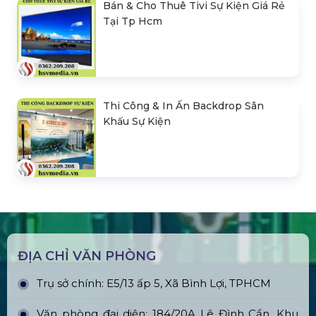
Bán & Cho Thuê Tivi Sự Kiện Giá Rẻ
Tại Tp Hcm
Thi Công & In Ấn Backdrop Sân
Khấu Sự Kiện
ĐỊA CHỈ VĂN PHÒNG
Trụ sở chính: E5/13 ấp 5, Xã Bình Lợi, TPHCM
Văn phòng đại diện: 184/20A Lê Đình Cẩn, Khu