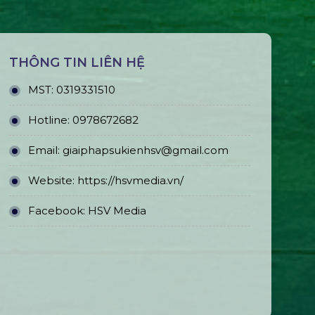
THÔNG TIN LIÊN HỆ
MST:
0319331510
Hotline:
0978672682
Email:
giaiphapsukienhsv@gmail.com
Website:
https://hsvmedia.vn/
Facebook:
HSV Media