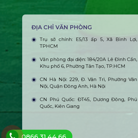
ĐỊA CHỈ VĂN PHÒNG
Trụ sở chính: E5/13 ấp 5, Xã Bình Lợi,
TPHCM
Văn phòng đại diện: 184/20A Lê Đình Cẩn,
Khu phố 6, Phường Tân Tạo, TP.HCM
CN Hà Nội: 229, Đ. Vân Trì, Phường Vân
Nội, Quận Đông Anh, Hà Nội
CN Phú Quốc: ĐT45, Dương Đông, Phú
Quốc, Kiên Giang
0866.31.44.66