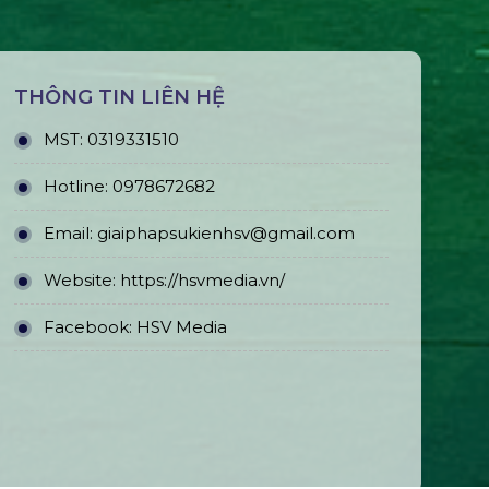
THÔNG TIN LIÊN HỆ
MST:
0319331510
Hotline:
0978672682
Email:
giaiphapsukienhsv@gmail.com
Website:
https://hsvmedia.vn/
Facebook:
HSV Media