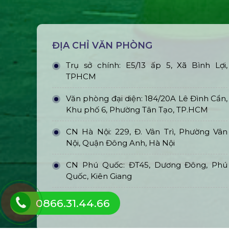
ĐỊA CHỈ VĂN PHÒNG
Trụ sở chính: E5/13 ấp 5, Xã Bình Lợi,
TPHCM
Văn phòng đại diện: 184/20A Lê Đình Cẩn,
Khu phố 6, Phường Tân Tạo, TP.HCM
CN Hà Nội: 229, Đ. Vân Trì, Phường Vân
Nội, Quận Đông Anh, Hà Nội
CN Phú Quốc: ĐT45, Dương Đông, Phú
Quốc, Kiên Giang
0866.31.44.66