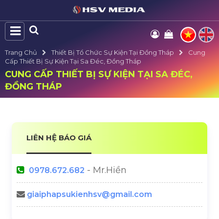
Trang Chủ
Thiết Bị Tổ Chức Sự Kiện Tại Đồng Tháp
Cung
Cấp Thiết Bị Sự Kiện Tại Sa Đéc, Đồng Tháp
CUNG CẤP THIẾT BỊ SỰ KIỆN TẠI SA ĐÉC,
ĐỒNG THÁP
LIÊN HỆ BÁO GIÁ
- Mr.Hiền
0978.672.682
giaiphapsukienhsv@gmail.com