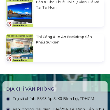
Bán & Cho Thuê Tivi Sự Kiện Giá Rẻ
Tại Tp Hcm
Thi Công & In Ấn Backdrop Sân
Khấu Sự Kiện
ĐỊA CHỈ VĂN PHÒNG
Trụ sở chính: E5/13 ấp 5, Xã Bình Lợi, TPHCM
Văn phòng đại diện: 184/20A Lê Đình Cẩn, Khu