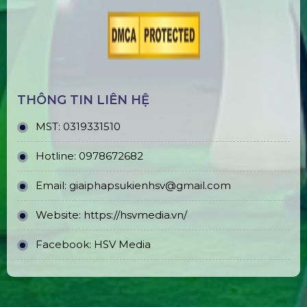
THÔNG TIN LIÊN HỆ
MST:
0319331510
Hotline:
0978672682
Email:
giaiphapsukienhsv@gmail.com
Website:
https://hsvmedia.vn/
Facebook:
HSV Media