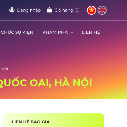
Đăng nhập
Giỏ hàng (0)
 CHỨC SỰ KIỆN
KHÁM PHÁ
LIÊN HỆ
 Nội
QUỐC OAI, HÀ NỘI
LIÊN HỆ BÁO GIÁ