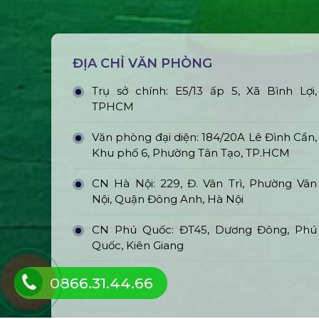
ĐỊA CHỈ VĂN PHÒNG
Trụ sở chính: E5/13 ấp 5, Xã Bình Lợi,
TPHCM
Văn phòng đại diện: 184/20A Lê Đình Cẩn,
Khu phố 6, Phường Tân Tạo, TP.HCM
CN Hà Nội: 229, Đ. Vân Trì, Phường Vân
Nội, Quận Đông Anh, Hà Nội
CN Phú Quốc: ĐT45, Dương Đông, Phú
Quốc, Kiên Giang
0866.31.44.66