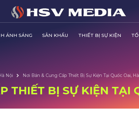
H ÁNH SÁNG
SÂN KHẤU
THIẾT BỊ SỰ KIỆN
TỔ
Hà Nội
Nơi Bán & Cung Cấp Thiết Bị Sự Kiện Tại Quốc Oai, Hà
 THIẾT BỊ SỰ KIỆN TẠI 