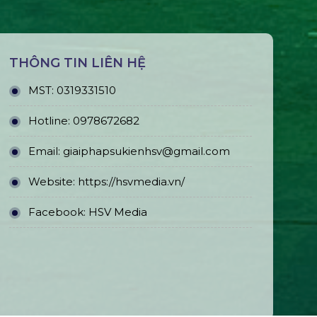
THÔNG TIN LIÊN HỆ
MST:
0319331510
Hotline:
0978672682
Email:
giaiphapsukienhsv@gmail.com
Website:
https://hsvmedia.vn/
Facebook:
HSV Media