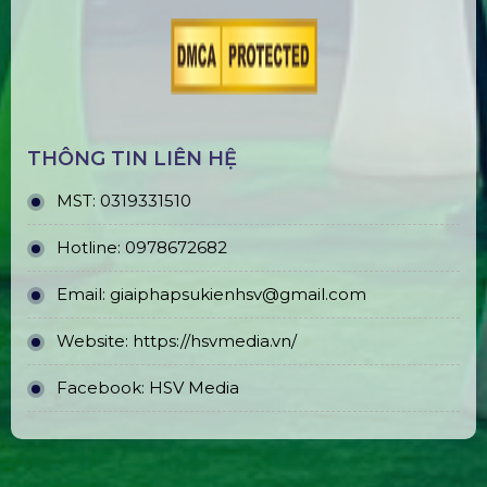
THÔNG TIN LIÊN HỆ
MST:
0319331510
Hotline:
0978672682
Email:
giaiphapsukienhsv@gmail.com
Website:
https://hsvmedia.vn/
Facebook:
HSV Media