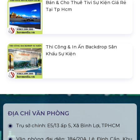
Bán & Cho Thuê Tivi Sự Kiện Giá Rẻ
Tại Tp Hcm
Thi Công & In Ấn Backdrop Sân
Khấu Sự Kiện
ĐỊA CHỈ VĂN PHÒNG
Trụ sở chính: E5/13 ấp 5, Xã Bình Lợi, TPHCM
Văn phòng đại diện: 184/20A Lê Đình Cẩn, Khu