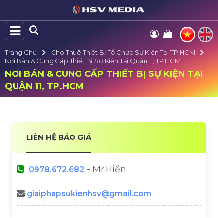
Trang Chủ
Cho Thuê Thiết Bị Tổ Chức Sự Kiện Tại TP.HCM
Nơi Bán & Cung Cấp Thiết Bị Sự Kiện Tại Quận 11, TP.HCM
NƠI BÁN & CUNG CẤP THIẾT BỊ SỰ KIỆN TẠI
QUẬN 11, TP.HCM
LIÊN HỆ BÁO GIÁ
- Mr.Hiền
0978.672.682
giaiphapsukienhsv@gmail.com