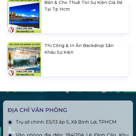
Bán & Cho Thuê Tivi Sự Kiện Giá Rẻ
Tại Tp Hcm
Thi Công & In Ấn Backdrop Sân
Khấu Sự Kiện
ĐỊA CHỈ VĂN PHÒNG
Trụ sở chính: E5/13 ấp 5, Xã Bình Lợi, TPHCM
Văn phòng đại diện: 184/20A Lê Đình Cẩn, Khu