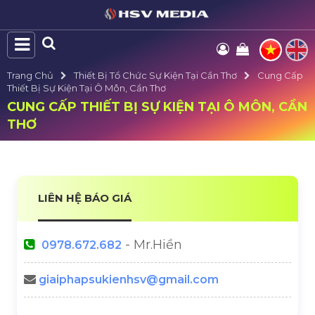
Trang Chủ
Thiết Bị Tổ Chức Sự Kiện Tại Cần Thơ
Cung Cấp
Thiết Bị Sự Kiện Tại Ô Môn, Cần Thơ
CUNG CẤP THIẾT BỊ SỰ KIỆN TẠI Ô MÔN, CẦN
THƠ
LIÊN HỆ BÁO GIÁ
- Mr.Hiền
0978.672.682
giaiphapsukienhsv@gmail.com