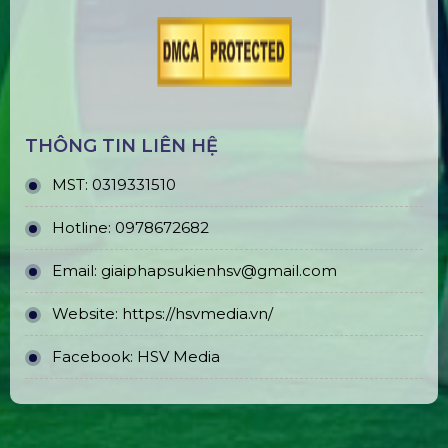
THÔNG TIN LIÊN HỆ
MST:
0319331510
Hotline:
0978672682
Email:
giaiphapsukienhsv@gmail.com
Website:
https://hsvmedia.vn/
Facebook:
HSV Media