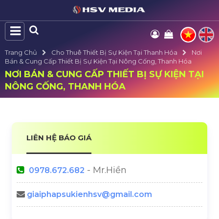
Trang Chủ
Cho Thuê Thiết Bị Sự Kiện Tại Thanh Hóa
Nơi
Bán & Cung Cấp Thiết Bị Sự Kiện Tại Nông Cống, Thanh Hóa
NƠI BÁN & CUNG CẤP THIẾT BỊ SỰ KIỆN TẠI
NÔNG CỐNG, THANH HÓA
LIÊN HỆ BÁO GIÁ
- Mr.Hiền
0978.672.682
giaiphapsukienhsv@gmail.com