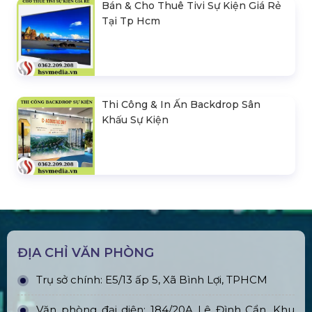
Bán & Cho Thuê Tivi Sự Kiện Giá Rẻ
Tại Tp Hcm
Thi Công & In Ấn Backdrop Sân
Khấu Sự Kiện
ĐỊA CHỈ VĂN PHÒNG
Trụ sở chính: E5/13 ấp 5, Xã Bình Lợi, TPHCM
Văn phòng đại diện: 184/20A Lê Đình Cẩn, Khu