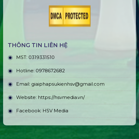
THÔNG TIN LIÊN HỆ
MST:
0319331510
Hotline:
0978672682
Email:
giaiphapsukienhsv@gmail.com
Website:
https://hsvmedia.vn/
Facebook:
HSV Media