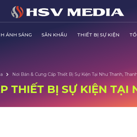
H ÁNH SÁNG
SÂN KHẤU
THIẾT BỊ SỰ KIỆN
TỔ
óa
Nơi Bán & Cung Cấp Thiết Bị Sự Kiện Tại Như Thanh, Than
P THIẾT BỊ SỰ KIỆN TẠ