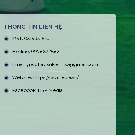
THÔNG TIN LIÊN HỆ
MST:
0319331510
Hotline:
0978672682
Email:
giaiphapsukienhsv@gmail.com
Website:
https://hsvmedia.vn/
Facebook:
HSV Media