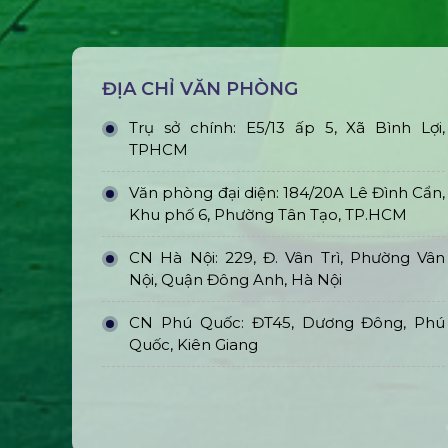
ĐỊA CHỈ VĂN PHÒNG
Trụ sở chính: E5/13 ấp 5, Xã Bình Lợi,
TPHCM
Văn phòng đại diện: 184/20A Lê Đình Cẩn,
Khu phố 6, Phường Tân Tạo, TP.HCM
CN Hà Nội: 229, Đ. Vân Trì, Phường Vân
Nội, Quận Đông Anh, Hà Nội
CN Phú Quốc: ĐT45, Dương Đông, Phú
Quốc, Kiên Giang