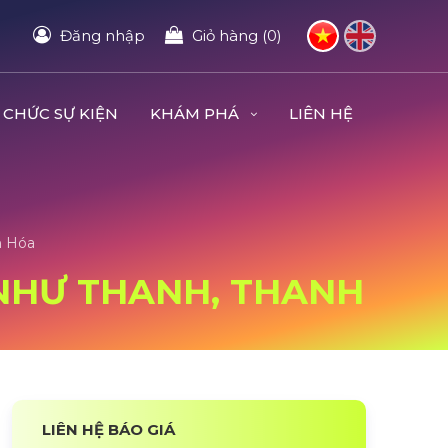
Đăng nhập
Giỏ hàng (0)
 CHỨC SỰ KIỆN
KHÁM PHÁ
LIÊN HỆ
h Hóa
I NHƯ THANH, THANH
LIÊN HỆ BÁO GIÁ