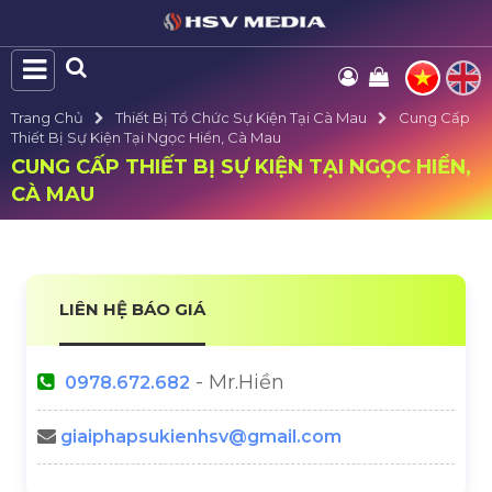
Trang Chủ
Thiết Bị Tổ Chức Sự Kiện Tại Cà Mau
Cung Cấp
Thiết Bị Sự Kiện Tại Ngọc Hiển, Cà Mau
CUNG CẤP THIẾT BỊ SỰ KIỆN TẠI NGỌC HIỂN,
CÀ MAU
LIÊN HỆ BÁO GIÁ
- Mr.Hiền
0978.672.682
giaiphapsukienhsv@gmail.com