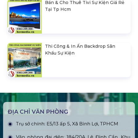
Bán & Cho Thuê Tivi Sự Kiện Giá Rẻ
Tại Tp Hcm
Thi Công & In Ấn Backdrop Sân
Khấu Sự Kiện
ĐỊA CHỈ VĂN PHÒNG
Trụ sở chính: E5/13 ấp 5, Xã Bình Lợi, TPHCM
Văn phòng đại diện: 184/20A Lê Đình Cẩn, Khu