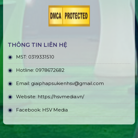
THÔNG TIN LIÊN HỆ
MST:
0319331510
Hotline:
0978672682
Email:
giaiphapsukienhsv@gmail.com
Website:
https://hsvmedia.vn/
Facebook:
HSV Media