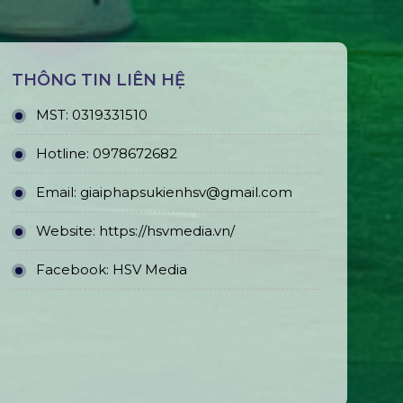
THÔNG TIN LIÊN HỆ
MST:
0319331510
Hotline:
0978672682
Email:
giaiphapsukienhsv@gmail.com
Website:
https://hsvmedia.vn/
Facebook:
HSV Media