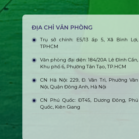
ĐỊA CHỈ VĂN PHÒNG
Trụ sở chính: E5/13 ấp 5, Xã Bình Lợi,
TPHCM
Văn phòng đại diện: 184/20A Lê Đình Cẩn,
Khu phố 6, Phường Tân Tạo, TP.HCM
CN Hà Nội: 229, Đ. Vân Trì, Phường Vân
Nội, Quận Đông Anh, Hà Nội
CN Phú Quốc: ĐT45, Dương Đông, Phú
Quốc, Kiên Giang