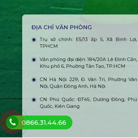
ĐỊA CHỈ VĂN PHÒNG
Trụ sở chính: E5/13 ấp 5, Xã Bình Lợi,
TPHCM
Văn phòng đại diện: 184/20A Lê Đình Cẩn,
Khu phố 6, Phường Tân Tạo, TP.HCM
CN Hà Nội: 229, Đ. Vân Trì, Phường Vân
Nội, Quận Đông Anh, Hà Nội
CN Phú Quốc: ĐT45, Dương Đông, Phú
Quốc, Kiên Giang
0866.31.44.66