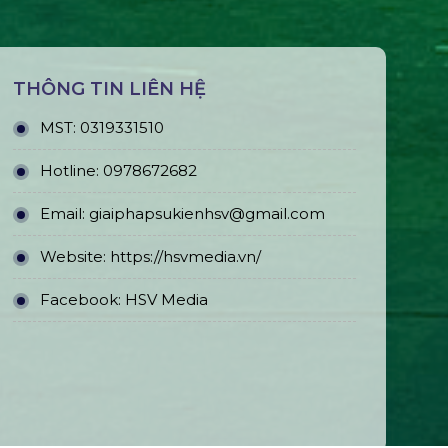
THÔNG TIN LIÊN HỆ
MST:
0319331510
Hotline:
0978672682
Email:
giaiphapsukienhsv@gmail.com
Website:
https://hsvmedia.vn/
Facebook:
HSV Media