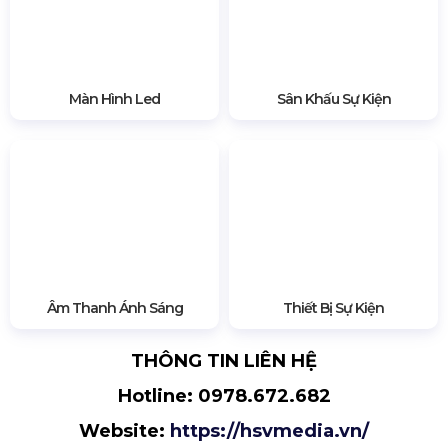
Múa tương tác theo hiệu ứng Led
ĐỊA CHỈ CUNG CẤP MÀN HÌNH
MÚA TƯƠNG TÁC LED GIÁ RẺ TẠI
TP HCM