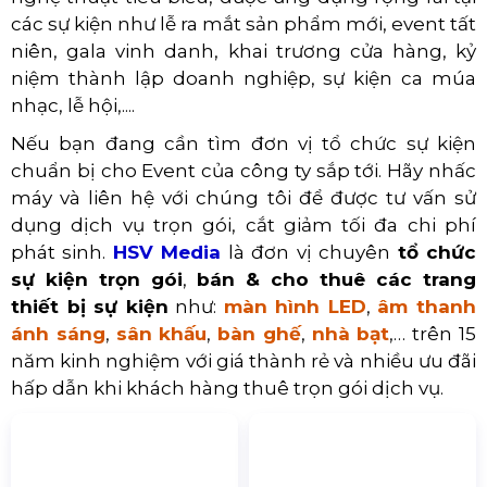
bảo ánh sáng và âm thanh phù hợp để các vũ
công có thể trình diễn một cách tốt nhất.
7. Thời gian trình diễn hợp lý:
Thời gian trình diễn cần phù hợp với chương
trình tổng thể, đồng thời cần đảm bảo không
quá dài để người xem không bị nhàm chán.
8. Quảng bá và tiếp thị hiệu quả:
Cần thực hiện các hoạt động quảng bá và tiếp thị
hiệu quả để thu hút sự chú ý của khán giả.