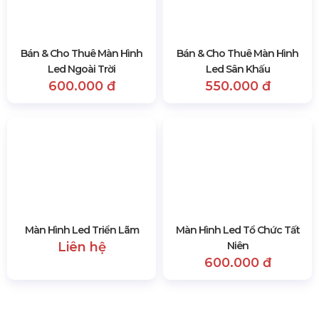
Hotline:
0978.672.682
Website:
https://hsvmedia.vn/
Địa Chỉ:
184/20 Lê Đình Cẩn, KP.6, Phường Tân
Tạo, TP.HCM