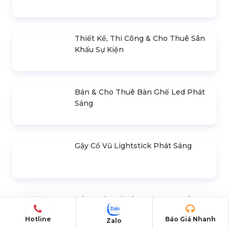
LIÊN HỆ BÁO GIÁ
- Mr.Hiền
0978.672.682
giaiphapsukienhsv@gmail.com
SẢN PHẨM NỔI BẬT
Cho Thuê Màn Hình Led Tổng Kết
Năm Học
Liên hệ
Hotline
Báo Giá Nhanh
Zalo