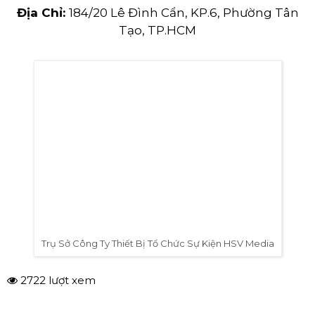
Với những tính năng vượt trội, múa
tương tác
với màn hình LED
đang dần trở thành xu hướng
nghệ thuật tiêu biểu, được ứng dụng rộng rãi tại
các sự kiện như lễ ra mắt sản phẩm mới, event tất
niên, gala vinh danh, khai trương cửa hàng, kỷ
niệm thành lập doanh nghiệp, sự kiện ca múa
nhạc, lễ hội,....
Nếu bạn đang cần tìm đơn vị tổ chức sự kiện
chuẩn bị cho Event của công ty sắp tới. Hãy nhấc
máy và liên hệ với chúng tôi để được tư vấn sử
dụng dịch vụ trọn gói, cắt giảm tối đa chi phí
phát sinh.
HSV Media
là đơn vị chuyên
tổ chức
sự kiện trọn gói
,
bán & cho thuê các trang
thiết bị sự kiện
như:
màn hình LED
,
âm thanh
ánh sáng
,
sân khấu
,
bàn ghế
,
nhà bạt
,… trên 15
năm kinh nghiệm với giá thành rẻ và nhiều ưu đãi
hấp dẫn khi khách hàng thuê trọn gói dịch vụ.