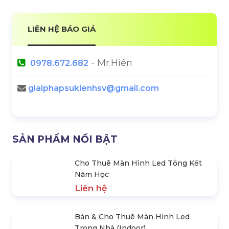
Trụ Sở Công Ty Thiết Bị Tổ Chức Sự Kiện HSV Media
2722 lượt xem
SẢN PHẨM CÙNG LOẠI