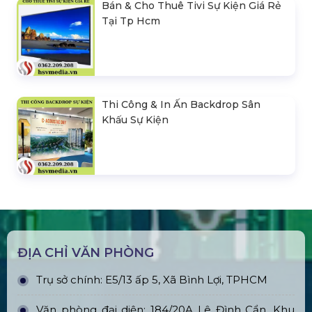
Bán & Cho Thuê Tivi Sự Kiện Giá Rẻ
Tại Tp Hcm
Thi Công & In Ấn Backdrop Sân
Khấu Sự Kiện
ĐỊA CHỈ VĂN PHÒNG
Trụ sở chính: E5/13 ấp 5, Xã Bình Lợi, TPHCM
Văn phòng đại diện: 184/20A Lê Đình Cẩn, Khu