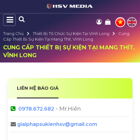
Trang Chủ
Thiết Bị Tổ Chức Sự Kiện Tại Vĩnh Long
Cung
Cấp Thiết Bị Sự Kiện Tại Mang Thít, Vĩnh Long
CUNG CẤP THIẾT BỊ SỰ KIỆN TẠI MANG THÍT,
VĨNH LONG
LIÊN HỆ BÁO GIÁ
- Mr.Hiền
0978.672.682
giaiphapsukienhsv@gmail.com