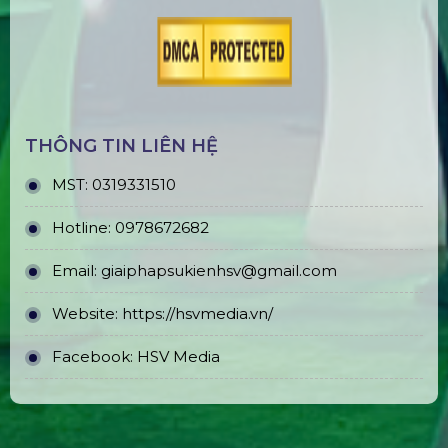
THÔNG TIN LIÊN HỆ
MST:
0319331510
Hotline:
0978672682
Email:
giaiphapsukienhsv@gmail.com
Website:
https://hsvmedia.vn/
Facebook:
HSV Media