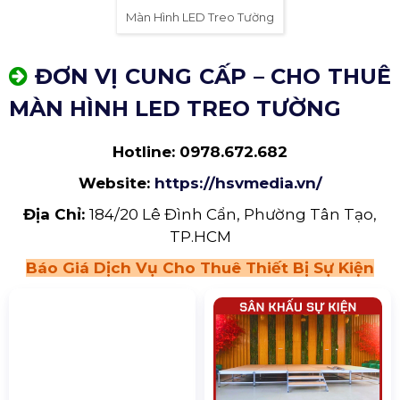
Màn Hình LED Treo Tường
MÀN HÌNH LED TREO TƯỜNG
TRONG SỰ KIỆN
Màn hình LED treo tường cho sự kiện mang lại
hiệu ứng thị giác mạnh mẽ, tăng tương tác nhờ
nội dung động, hiển thị tốt mọi ánh sáng, linh
hoạt kích thước, dễ quảng bá thương hiệu, tích
hợp tốt, bền bỉ, tiết kiệm chi phí dài hạn và tối ưu