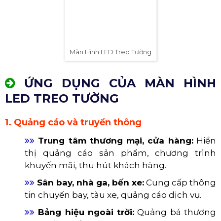
điện năng hơn đáng kể, giúp giảm chi phí điện.
5. Tính linh hoạt và dễ sử dụng
​​​​​​​
Khả năng hiển thị đa dạng nội dung:
Màn hình LED có thể trình chiếu hình ảnh,
video, văn bản, đồ họa và nhiều định dạng
khác.
​​​​​​​
Dễ dàng quản lý và điều khiển:
Thường
đi kèm với phần mềm quản lý nội dung trực
quan, cho phép người dùng dễ dàng cập
nhật và điều chỉnh nội dung hiển thị.
​​​​​​​
Bảo trì đơn giản:
Cấu trúc module giúp
việc bảo trì và thay thế các bộ phận bị lỗi trở
nên nhanh chóng và dễ dàng hơn.
6. Khả năng tùy chỉnh cao
Kích thước và hình dạng tùy chỉnh: các module