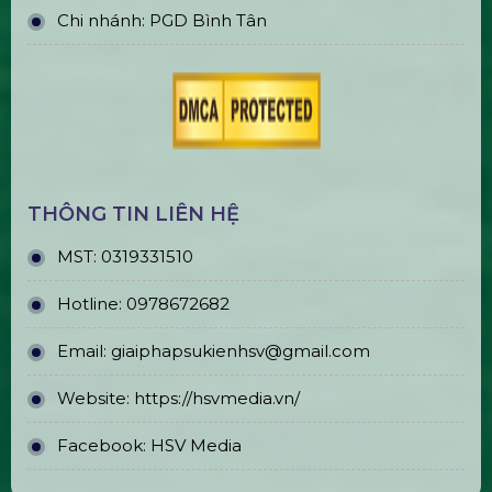
Cho Thuê Trọn Gói Âm Thanh 400 –
500 Khách
Thiết Kế, Thi Công & Cho Thuê Sân
Khấu Sự Kiện
Bán & Cho Thuê Bàn Ghế Led Phát
Sáng