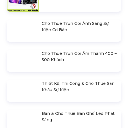
Màn Hình Led Triển Lãm
Màn Hình Led Tổ Chức Tất
Liên hệ
Niên
600.000 đ
LIÊN HỆ BÁO GIÁ
- Mr.Hiền
0978.672.682
giaiphapsukienhsv@gmail.com