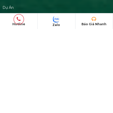
Trụ Bóng Tròn Led Ball
Hotline
Báo Giá Nhanh
Zalo
Bán & Cho Thuê Quả Cầu Led
Plasma
Bán & Cho Thuê Tivi Sự Kiện Giá Rẻ
Tại Tp Hcm