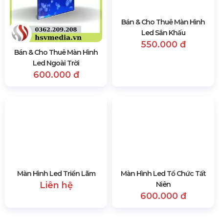
Màn Hình LED Treo Tường
ĐƠN VỊ CUNG CẤP – CHO THUÊ
MÀN HÌNH LED TREO TƯỜNG
Hotline:
0978.672.682
Website:
https://hsvmedia.vn/
Địa Chỉ:
184/20 Lê Đình Cẩn, Phường Tân Tạo,
TP.HCM
Báo Giá Dịch Vụ Cho Thuê Thiết Bị Sự Kiện