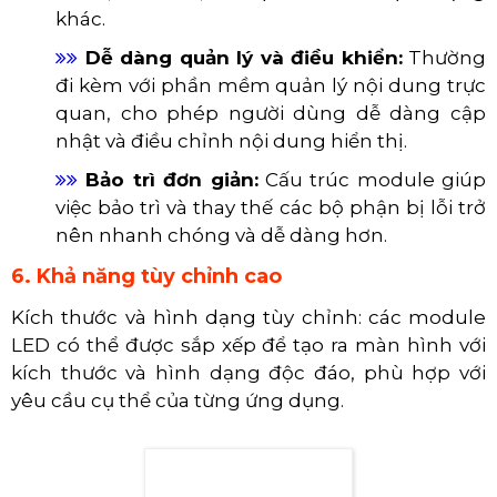
3. Độ bền và tuổi thọ cao
​​​​​​​
Tuổi thọ bóng đèn LED dài:
Các đi-ốt
LED có tuổi thọ rất cao, thường lên đến hàng
chục nghìn giờ hoạt động, giúp giảm chi phí
bảo trì và thay thế.
​​​​​​​
Hoạt động ổn định:
Công nghệ LED ít bị
ảnh hưởng bởi nhiệt độ và các yếu tố môi
trường khác so với các công nghệ cũ.
​​​​​​​
Cấu trúc chắc chắn:
Màn hình LED treo
tường thường được thiết kế với khung và vỏ
bảo vệ chắc chắn, tăng độ bền trong quá
trình sử dụng.
4. Tiết kiệm năng lượng
So với màn hình LCD truyền thống hoặc các loại
đèn chiếu sáng khác, màn hình LED tiêu thụ ít