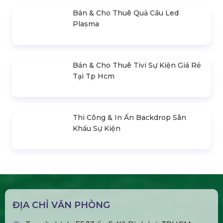
Bán & Cho Thuê Màn Hình Led Sân
Khấu
550.000 đ
Màn Hình Led Triển Lãm
Liên hệ
SẢN PHẨM LIÊN QUAN
Bán & Cho Thuê Bộ Cue Thuyết
Trình Powerpoint