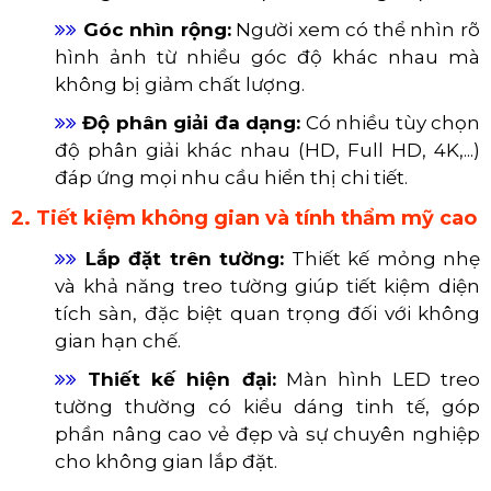
1. Chất lượng hình ảnh vượt trội
Độ sáng cao:
Màn hình LED có độ sáng
cao hơn nhiều so với các công nghệ hiển thị
khác, giúp hình ảnh hiển thị rõ ràng ngay cả
trong môi trường có ánh sáng mạnh.
Độ tương phản cao:
Sự khác biệt rõ rệt
giữa vùng sáng và vùng tối tạo ra hình ảnh
sâu và chi tiết hơn.
Màu sắc sống động và chân thực:
Công
nghệ LED cho phép tái tạo dải màu rộng,
mang đến hình ảnh rực rỡ và trung thực.
Góc nhìn rộng:
Người xem có thể nhìn rõ
hình ảnh từ nhiều góc độ khác nhau mà
không bị giảm chất lượng.
Độ phân giải đa dạng:
Có nhiều tùy chọn
độ phân giải khác nhau (HD, Full HD, 4K,...)