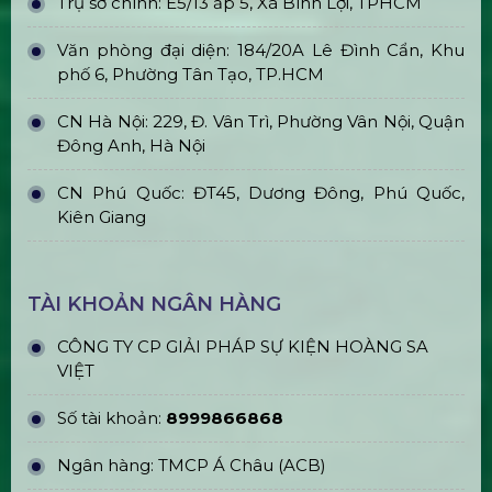
Bán & Cho Thuê Màn Hình Led
Ngoài Trời
Bán & Cho Thuê Màn Hình Led
Trong Nhà (Indoor)
Cho Thuê Trọn Gói Ánh Sáng Sự
Kiện Cơ Bản