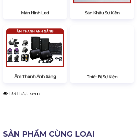
không gian. Màn hình LED treo tường rất linh
hoạt và được sử dụng trong nhiều loại sự kiện,
bao gồm:
​​​​​​​
Hòa nhạc và Lễ hội:
Làm phông nền cho sân
khấu, hiển thị hình ảnh đồng bộ với âm nhạc,
chiếu trực tiếp hình ảnh nghệ sĩ biểu diễn và tạo
ra trải nghiệm sống động.
​​​​​​​
Sự kiện Doanh nghiệp:
Để trình chiếu, hiển
thị dữ liệu, nhận diện thương hiệu, logo nhà tài
trợ và phát trực tiếp trong các hội nghị, hội thảo
và triển lãm thương mại.
​​​​​​​
Triển lãm và Hội chợ Thương mại:
Để trưng
bày sản phẩm, hiển thị nội dung quảng cáo và
tạo ra các gian hàng thu hút.
​​​​​​​
Đám cưới và Tiệc riêng:
Hiển thị video cá
nhân hóa, trình chiếu ảnh và tạo không gian độc
đáo.