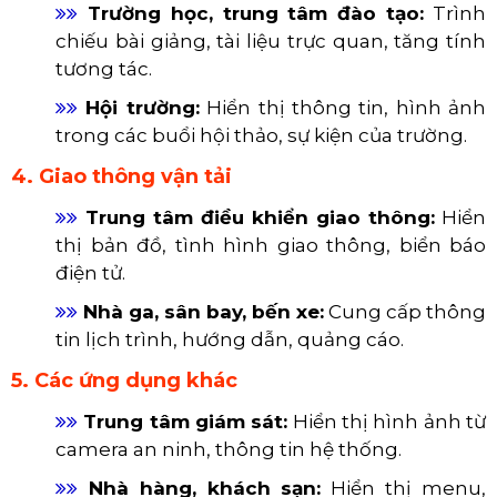
Màn Hình LED Treo Tường
ỨNG DỤNG CỦA MÀN HÌNH
LED TREO TƯỜNG
1. Quảng cáo và truyền thông
​​​​​​​
Trung tâm thương mại, cửa hàng:
Hiển
thị quảng cáo sản phẩm, chương trình
khuyến mãi, thu hút khách hàng.
​​​​​​​
Sân bay, nhà ga, bến xe:
Cung cấp thông
tin chuyến bay, tàu xe, quảng cáo dịch vụ.
​​​​​​​
Bảng hiệu ngoài trời:
Quảng bá thương
hiệu, sản phẩm tại các vị trí đông người qua