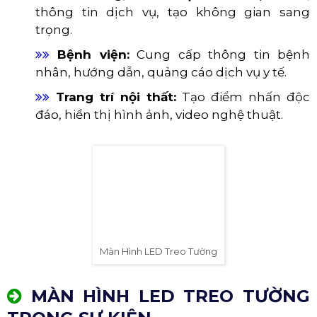
lại.
​​​​​​​
Sự kiện, triển lãm:
Trình chiếu thông tin,
video quảng cáo, tạo hiệu ứng đặc biệt.
2. Giải trí
​​​​​​​
Phòng karaoke, quán bar:
Tạo không
gian sôi động, hiển thị hình ảnh, video âm
nhạc.
​​​​​​​
Sân khấu, hội trường:
Trình chiếu hình
ảnh, video, hiệu ứng ánh sáng cho các buổi
biểu diễn.
​​​​​​​
Rạp chiếu phim tại gia:
Mang đến trải
nghiệm xem phim sống động với màn hình
lớn.
3. Giáo dục