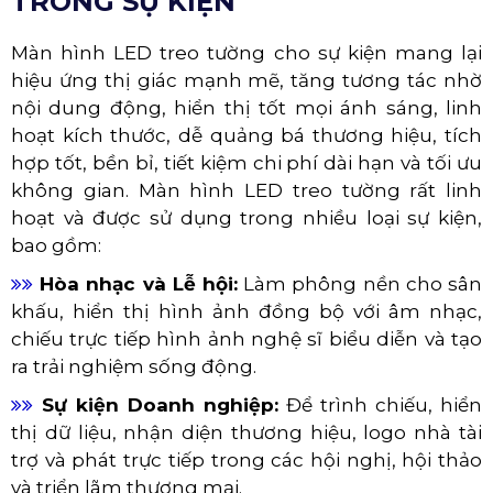
​​​​​​​
Trường học, trung tâm đào tạo:
Trình
chiếu bài giảng, tài liệu trực quan, tăng tính
tương tác.
​​​​​​​
Hội trường:
Hiển thị thông tin, hình ảnh
trong các buổi hội thảo, sự kiện của trường.
4. Giao thông vận tải
​​​​​​​
Trung tâm điều khiển giao thông:
Hiển
thị bản đồ, tình hình giao thông, biển báo
điện tử.
​​​​​​​
Nhà ga, sân bay, bến xe:
Cung cấp thông
tin lịch trình, hướng dẫn, quảng cáo.
5. Các ứng dụng khác
​​​​​​​
Trung tâm giám sát:
Hiển thị hình ảnh từ
camera an ninh, thông tin hệ thống.
​​​​​​​
Nhà hàng, khách sạn:
Hiển thị menu,