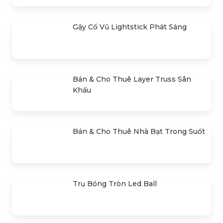
SẢN PHẨM NỔI BẬT
Cho Thuê Màn Hình Led Tổng Kết
Năm Học
Liên hệ
Bán & Cho Thuê Màn Hình Led
Trong Nhà (Indoor)
550.000 đ
Bán & Cho Thuê Màn Hình Led
Ngoài Trời
600.000 đ