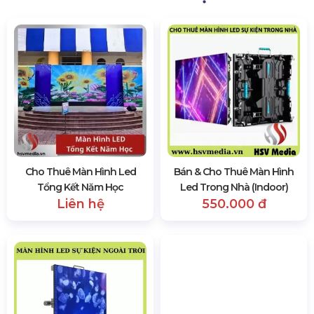
​​​​​​​
Sự kiện Thể thao:
Hiển thị cảnh quay trực tiếp
trận đấu, chiếu lại, tỷ số và nội dung tương tác với
người hâm mộ trong sân vận động và khu vực
xem.