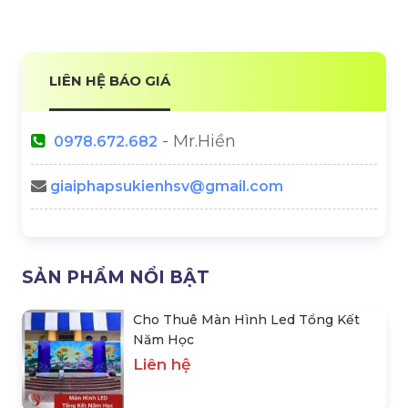
Màn Hình Led
Sân Khấu Sự Kiện
Âm Thanh Ánh Sáng
Thiết Bị Sự Kiện
1331 lượt xem