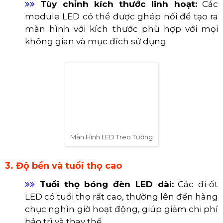
đáp ứng mọi nhu cầu hiển thị chi tiết.
2. Tiết kiệm không gian và tính thẩm mỹ cao
Lắp đặt trên tường:
Thiết kế mỏng nhẹ
và khả năng treo tường giúp tiết kiệm diện
tích sàn, đặc biệt quan trọng đối với không
gian hạn chế.
Thiết kế hiện đại:
Màn hình LED treo
tường thường có kiểu dáng tinh tế, góp
phần nâng cao vẻ đẹp và sự chuyên nghiệp
cho không gian lắp đặt.
​​​​​​​
Tùy chỉnh kích thước linh hoạt:
Các
module LED có thể được ghép nối để tạo ra
màn hình với kích thước phù hợp với mọi
không gian và mục đích sử dụng.