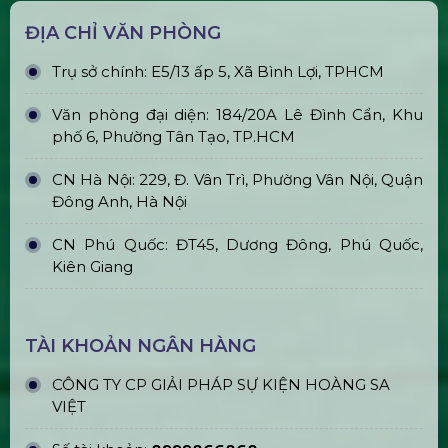
Plasma
Bán & Cho Thuê Tivi Sự Kiện Giá Rẻ
Tại Tp Hcm
Thi Công & In Ấn Backdrop Sân
Khấu Sự Kiện