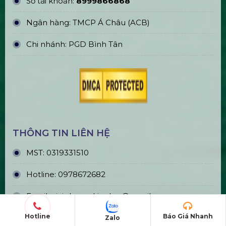
ĐỊA CHỈ VĂN PHÒNG
Trụ sở chính: E5/13 ấp 5, Xã Bình Lợi, TPHCM
Văn phòng đại diện: 184/20A Lê Đình Cẩn, Khu
phố 6, Phường Tân Tạo, TP.HCM
CN Hà Nội: 229, Đ. Vân Trì, Phường Vân Nội, Quận
Đông Anh, Hà Nội
CN Phú Quốc: ĐT45, Dương Đông, Phú Quốc,
Kiên Giang
TÀI KHOẢN NGÂN HÀNG
CÔNG TY CP GIẢI PHÁP SỰ KIỆN HOÀNG SA
VIỆT
Hotline
Báo Giá Nhanh
Zalo
Số tài khoản:
8999866868