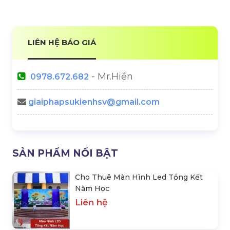
LIÊN HỆ BÁO GIÁ
- Mr.Hiền
0978.672.682
giaiphapsukienhsv@gmail.com
SẢN PHẨM NỔI BẬT
Cho Thuê Màn Hình Led Tổng Kết
Năm Học
Liên hệ