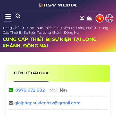
Trang Chủ
Cho Thuê Thiết Bị Sự Kiện Tại Đồng Nai
Cung
Cấp Thiết Bị Sự Kiện Tại Long Khánh, Đồng Nai
CUNG CẤP THIẾT BỊ SỰ KIỆN TẠI LONG
KHÁNH, ĐỒNG NAI
LIÊN HỆ BÁO GIÁ
- Mr.Hiền
0978.672.682
giaiphapsukienhsv@gmail.com