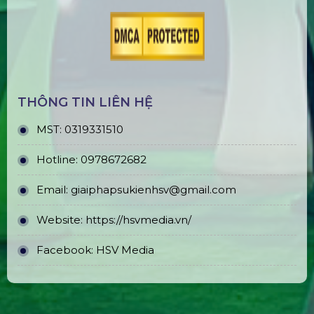
THÔNG TIN LIÊN HỆ
MST:
0319331510
Hotline:
0978672682
Email:
giaiphapsukienhsv@gmail.com
Website:
https://hsvmedia.vn/
Facebook:
HSV Media