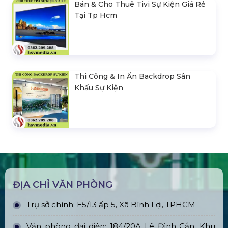
Bán & Cho Thuê Tivi Sự Kiện Giá Rẻ
Tại Tp Hcm
Thi Công & In Ấn Backdrop Sân
Khấu Sự Kiện
ĐỊA CHỈ VĂN PHÒNG
Trụ sở chính: E5/13 ấp 5, Xã Bình Lợi, TPHCM
Văn phòng đại diện: 184/20A Lê Đình Cẩn, Khu