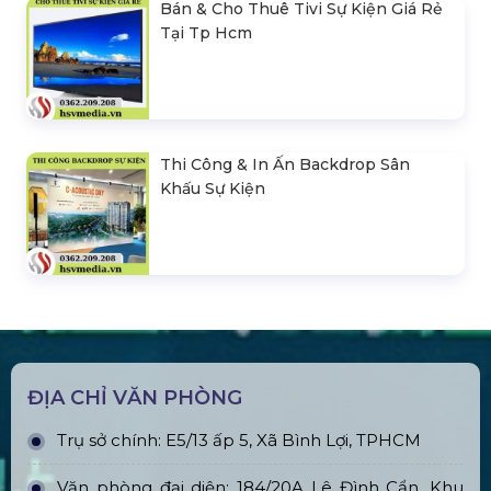
Bán & Cho Thuê Tivi Sự Kiện Giá Rẻ
Tại Tp Hcm
Thi Công & In Ấn Backdrop Sân
Khấu Sự Kiện
ĐỊA CHỈ VĂN PHÒNG
Trụ sở chính: E5/13 ấp 5, Xã Bình Lợi, TPHCM
Văn phòng đại diện: 184/20A Lê Đình Cẩn, Khu