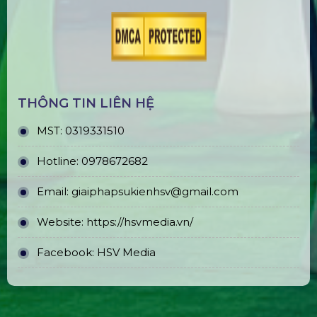
THÔNG TIN LIÊN HỆ
MST:
0319331510
Hotline:
0978672682
Email:
giaiphapsukienhsv@gmail.com
Website:
https://hsvmedia.vn/
Facebook:
HSV Media