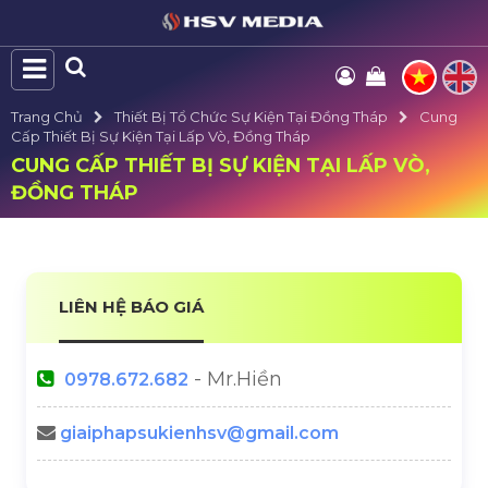
Trang Chủ
Thiết Bị Tổ Chức Sự Kiện Tại Đồng Tháp
Cung
Cấp Thiết Bị Sự Kiện Tại Lấp Vò, Đồng Tháp
CUNG CẤP THIẾT BỊ SỰ KIỆN TẠI LẤP VÒ,
ĐỒNG THÁP
LIÊN HỆ BÁO GIÁ
- Mr.Hiền
0978.672.682
giaiphapsukienhsv@gmail.com