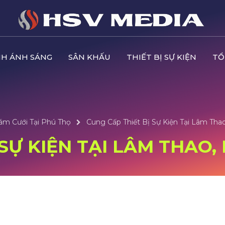
H ÁNH SÁNG
SÂN KHẤU
THIẾT BỊ SỰ KIỆN
TỔ
Đám Cưới Tại Phú Thọ
Cung Cấp Thiết Bị Sự Kiện Tại Lâm Tha
 SỰ KIỆN TẠI LÂM THAO,