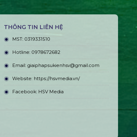
THÔNG TIN LIÊN HỆ
MST:
0319331510
Hotline:
0978672682
Email:
giaiphapsukienhsv@gmail.com
Website:
https://hsvmedia.vn/
Facebook:
HSV Media