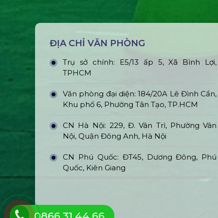
ĐỊA CHỈ VĂN PHÒNG
Trụ sở chính: E5/13 ấp 5, Xã Bình Lợi,
TPHCM
Văn phòng đại diện: 184/20A Lê Đình Cẩn,
Khu phố 6, Phường Tân Tạo, TP.HCM
CN Hà Nội: 229, Đ. Vân Trì, Phường Vân
Nội, Quận Đông Anh, Hà Nội
CN Phú Quốc: ĐT45, Dương Đông, Phú
Quốc, Kiên Giang
0866.31.44.66