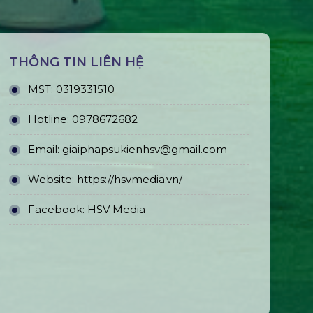
THÔNG TIN LIÊN HỆ
MST:
0319331510
Hotline:
0978672682
Email:
giaiphapsukienhsv@gmail.com
Website:
https://hsvmedia.vn/
Facebook:
HSV Media