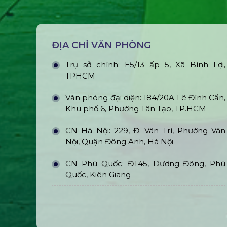
ĐỊA CHỈ VĂN PHÒNG
Trụ sở chính: E5/13 ấp 5, Xã Bình Lợi,
TPHCM
Văn phòng đại diện: 184/20A Lê Đình Cẩn,
Khu phố 6, Phường Tân Tạo, TP.HCM
CN Hà Nội: 229, Đ. Vân Trì, Phường Vân
Nội, Quận Đông Anh, Hà Nội
CN Phú Quốc: ĐT45, Dương Đông, Phú
Quốc, Kiên Giang