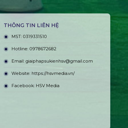
THÔNG TIN LIÊN HỆ
MST:
0319331510
Hotline:
0978672682
Email:
giaiphapsukienhsv@gmail.com
Website:
https://hsvmedia.vn/
Facebook:
HSV Media