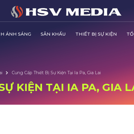
H ÁNH SÁNG
SÂN KHẤU
THIẾT BỊ SỰ KIỆN
TỔ
ai
Cung Cấp Thiết Bị Sự Kiện Tại Ia Pa, Gia Lai
Ự KIỆN TẠI IA PA, GIA L