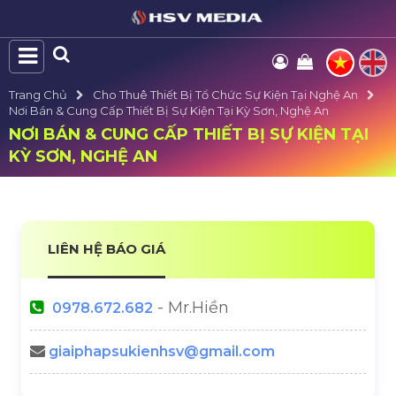
Trang Chủ
Cho Thuê Thiết Bị Tổ Chức Sự Kiện Tại Nghệ An
Nơi Bán & Cung Cấp Thiết Bị Sự Kiện Tại Kỳ Sơn, Nghệ An
NƠI BÁN & CUNG CẤP THIẾT BỊ SỰ KIỆN TẠI
KỲ SƠN, NGHỆ AN
LIÊN HỆ BÁO GIÁ
- Mr.Hiền
0978.672.682
giaiphapsukienhsv@gmail.com