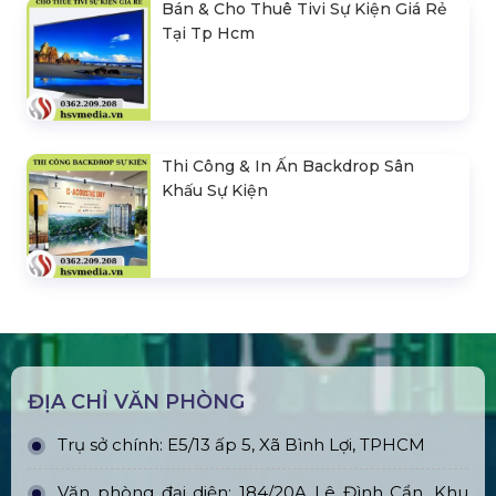
Bán & Cho Thuê Tivi Sự Kiện Giá Rẻ
Tại Tp Hcm
Thi Công & In Ấn Backdrop Sân
Khấu Sự Kiện
ĐỊA CHỈ VĂN PHÒNG
Trụ sở chính: E5/13 ấp 5, Xã Bình Lợi, TPHCM
Văn phòng đại diện: 184/20A Lê Đình Cẩn, Khu