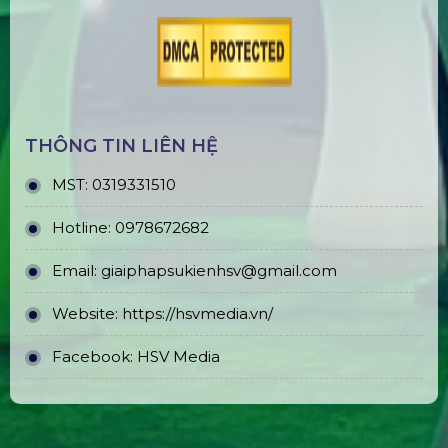
THÔNG TIN LIÊN HỆ
MST:
0319331510
Hotline:
0978672682
Email:
giaiphapsukienhsv@gmail.com
Website:
https://hsvmedia.vn/
Facebook:
HSV Media