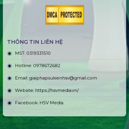
THÔNG TIN LIÊN HỆ
MST:
0319331510
Hotline:
0978672682
Email:
giaiphapsukienhsv@gmail.com
Website:
https://hsvmedia.vn/
Facebook:
HSV Media