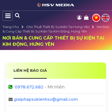
Trang Chủ
Cho Thuê Thiết Bị Sự Kiện Tại Hưng Yên
Nơi Bán
& Cung Cấp Thiết Bị Sự Kiện Tại Kim Động, Hưng Yên
NƠI BÁN & CUNG CẤP THIẾT BỊ SỰ KIỆN TẠI
KIM ĐỘNG, HƯNG YÊN
LIÊN HỆ BÁO GIÁ
- Mr.Hiền
0978.672.682
giaiphapsukienhsv@gmail.com