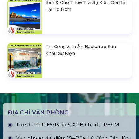
Bán & Cho Thuê Tivi Sự Kiện Giá Rẻ
Tại Tp Hcm
Thi Công & In Ấn Backdrop Sân
Khấu Sự Kiện
ĐỊA CHỈ VĂN PHÒNG
Trụ sở chính: E5/13 ấp 5, Xã Bình Lợi, TPHCM
Văn phòng đại diện: 184/20A Lê Đình Cẩn, Khu