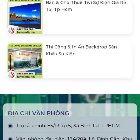
Bán & Cho Thuê Tivi Sự Kiện Giá Rẻ
Tại Tp Hcm
Thi Công & In Ấn Backdrop Sân
Khấu Sự Kiện
ĐỊA CHỈ VĂN PHÒNG
Trụ sở chính: E5/13 ấp 5, Xã Bình Lợi, TPHCM
Văn phòng đại diện: 184/20A Lê Đình Cẩn, Khu