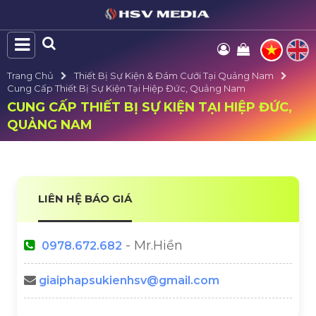
Trang Chủ
Thiết Bị Sự Kiện & Đám Cưới Tại Quảng Nam
Cung Cấp Thiết Bị Sự Kiện Tại Hiệp Đức, Quảng Nam
CUNG CẤP THIẾT BỊ SỰ KIỆN TẠI HIỆP ĐỨC,
QUẢNG NAM
LIÊN HỆ BÁO GIÁ
- Mr.Hiền
0978.672.682
giaiphapsukienhsv@gmail.com