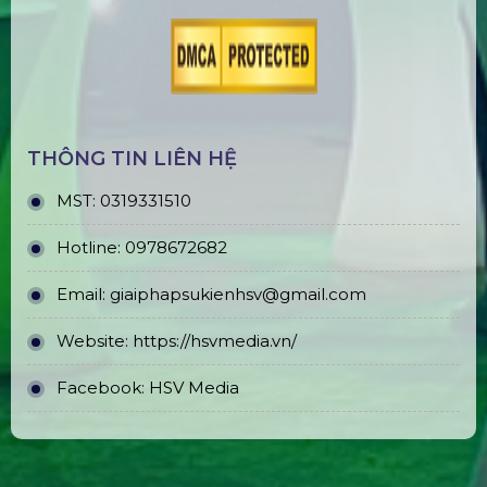
THÔNG TIN LIÊN HỆ
MST:
0319331510
Hotline:
0978672682
Email:
giaiphapsukienhsv@gmail.com
Website:
https://hsvmedia.vn/
Facebook:
HSV Media