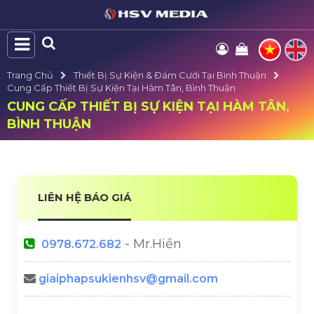
Trang Chủ
Thiết Bị Sự Kiện & Đám Cưới Tại Bình Thuận
Cung Cấp Thiết Bị Sự Kiện Tại Hàm Tân, Bình Thuận
CUNG CẤP THIẾT BỊ SỰ KIỆN TẠI HÀM TÂN,
BÌNH THUẬN
LIÊN HỆ BÁO GIÁ
- Mr.Hiền
0978.672.682
giaiphapsukienhsv@gmail.com