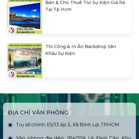
Bán & Cho Thuê Tivi Sự Kiện Giá Rẻ
Tại Tp Hcm
Thi Công & In Ấn Backdrop Sân
Khấu Sự Kiện
ĐỊA CHỈ VĂN PHÒNG
Trụ sở chính: E5/13 ấp 5, Xã Bình Lợi, TPHCM
Văn phòng đại diện: 184/20A Lê Đình Cẩn, Khu