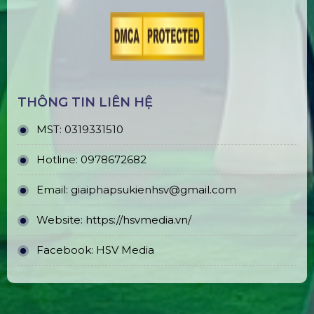
THÔNG TIN LIÊN HỆ
MST:
0319331510
Hotline:
0978672682
Email:
giaiphapsukienhsv@gmail.com
Website:
https://hsvmedia.vn/
Facebook:
HSV Media