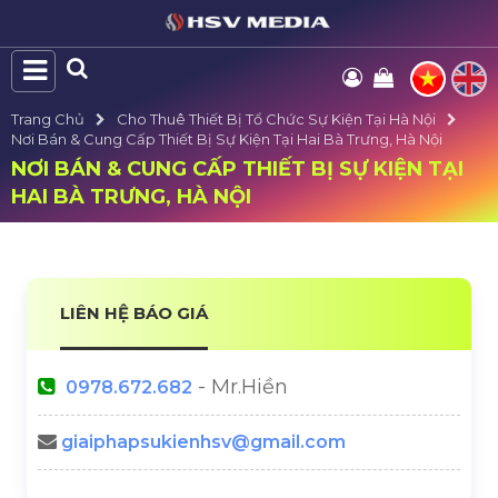
Trang Chủ
Cho Thuê Thiết Bị Tổ Chức Sự Kiện Tại Hà Nội
Nơi Bán & Cung Cấp Thiết Bị Sự Kiện Tại Hai Bà Trưng, Hà Nội
NƠI BÁN & CUNG CẤP THIẾT BỊ SỰ KIỆN TẠI
HAI BÀ TRƯNG, HÀ NỘI
LIÊN HỆ BÁO GIÁ
- Mr.Hiền
0978.672.682
giaiphapsukienhsv@gmail.com