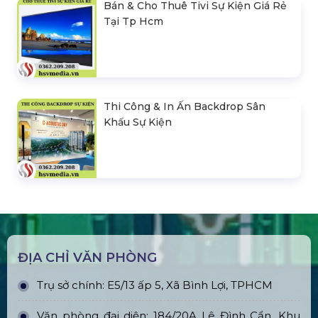
Bán & Cho Thuê Tivi Sự Kiện Giá Rẻ
Tại Tp Hcm
Thi Công & In Ấn Backdrop Sân
Khấu Sự Kiện
ĐỊA CHỈ VĂN PHÒNG
Trụ sở chính: E5/13 ấp 5, Xã Bình Lợi, TPHCM
Văn phòng đại diện: 184/20A Lê Đình Cẩn, Khu