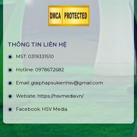
THÔNG TIN LIÊN HỆ
MST:
0319331510
Hotline:
0978672682
Email:
giaiphapsukienhsv@gmail.com
Website:
https://hsvmedia.vn/
Facebook:
HSV Media