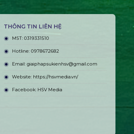
THÔNG TIN LIÊN HỆ
MST:
0319331510
Hotline:
0978672682
Email:
giaiphapsukienhsv@gmail.com
Website:
https://hsvmedia.vn/
Facebook:
HSV Media