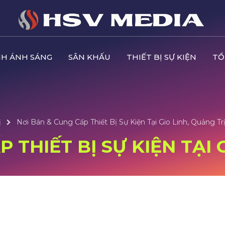
H ÁNH SÁNG
SÂN KHẤU
THIẾT BỊ SỰ KIỆN
TỔ
ị
Nơi Bán & Cung Cấp Thiết Bị Sự Kiện Tại Gio Linh, Quảng Tr
 THIẾT BỊ SỰ KIỆN TẠI 