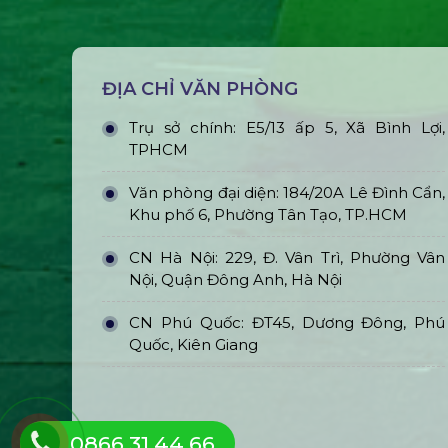
ĐỊA CHỈ VĂN PHÒNG
Trụ sở chính: E5/13 ấp 5, Xã Bình Lợi,
TPHCM
Văn phòng đại diện: 184/20A Lê Đình Cẩn,
Khu phố 6, Phường Tân Tạo, TP.HCM
CN Hà Nội: 229, Đ. Vân Trì, Phường Vân
Nội, Quận Đông Anh, Hà Nội
CN Phú Quốc: ĐT45, Dương Đông, Phú
Quốc, Kiên Giang
0866.31.44.66