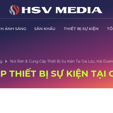
H ÁNH SÁNG
SÂN KHẤU
THIẾT BỊ SỰ KIỆN
TỔ
ng
Nơi Bán & Cung Cấp Thiết Bị Sự Kiện Tại Gia Lộc, Hải Dươ
 THIẾT BỊ SỰ KIỆN TẠI