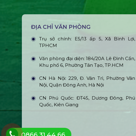
ĐỊA CHỈ VĂN PHÒNG
Trụ sở chính: E5/13 ấp 5, Xã Bình Lợi,
TPHCM
Văn phòng đại diện: 184/20A Lê Đình Cẩn,
Khu phố 6, Phường Tân Tạo, TP.HCM
CN Hà Nội: 229, Đ. Vân Trì, Phường Vân
Nội, Quận Đông Anh, Hà Nội
CN Phú Quốc: ĐT45, Dương Đông, Phú
Quốc, Kiên Giang
0866.31.44.66