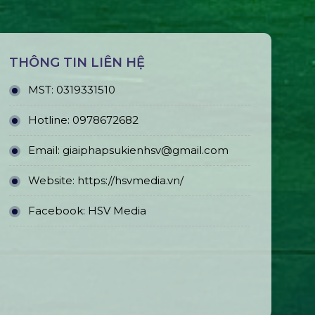
THÔNG TIN LIÊN HỆ
MST:
0319331510
Hotline:
0978672682
Email:
giaiphapsukienhsv@gmail.com
Website:
https://hsvmedia.vn/
Facebook:
HSV Media