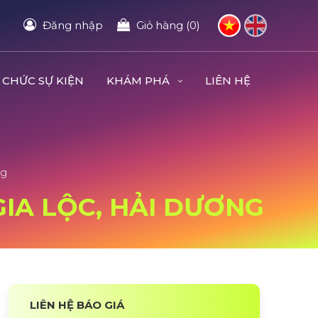
Đăng nhập
Giỏ hàng (0)
 CHỨC SỰ KIỆN
KHÁM PHÁ
LIÊN HỆ
ng
 GIA LỘC, HẢI DƯƠNG
LIÊN HỆ BÁO GIÁ