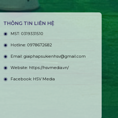
THÔNG TIN LIÊN HỆ
MST:
0319331510
Hotline:
0978672682
Email:
giaiphapsukienhsv@gmail.com
Website:
https://hsvmedia.vn/
Facebook:
HSV Media