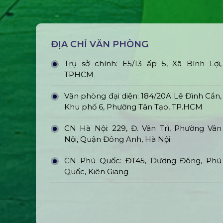
ĐỊA CHỈ VĂN PHÒNG
Trụ sở chính: E5/13 ấp 5, Xã Bình Lợi,
TPHCM
Văn phòng đại diện: 184/20A Lê Đình Cẩn,
Khu phố 6, Phường Tân Tạo, TP.HCM
CN Hà Nội: 229, Đ. Vân Trì, Phường Vân
Nội, Quận Đông Anh, Hà Nội
CN Phú Quốc: ĐT45, Dương Đông, Phú
Quốc, Kiên Giang