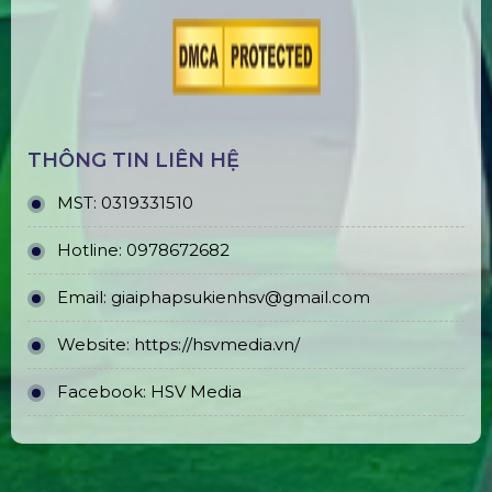
THÔNG TIN LIÊN HỆ
MST:
0319331510
Hotline:
0978672682
Email:
giaiphapsukienhsv@gmail.com
Website:
https://hsvmedia.vn/
Facebook:
HSV Media