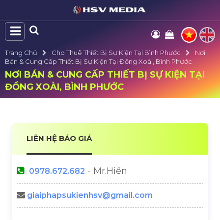
Trang Chủ
Cho Thuê Thiết Bị Sự Kiện Tại Bình Phước
Nơi
Bán & Cung Cấp Thiết Bị Sự Kiện Tại Đồng Xoài, Bình Phước
NƠI BÁN & CUNG CẤP THIẾT BỊ SỰ KIỆN TẠI
ĐỒNG XOÀI, BÌNH PHƯỚC
LIÊN HỆ BÁO GIÁ
- Mr.Hiền
0978.672.682
giaiphapsukienhsv@gmail.com