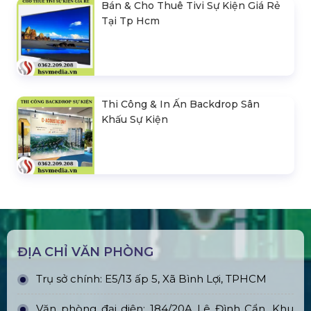
Bán & Cho Thuê Tivi Sự Kiện Giá Rẻ
Tại Tp Hcm
Thi Công & In Ấn Backdrop Sân
Khấu Sự Kiện
ĐỊA CHỈ VĂN PHÒNG
Trụ sở chính: E5/13 ấp 5, Xã Bình Lợi, TPHCM
Văn phòng đại diện: 184/20A Lê Đình Cẩn, Khu