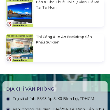
Bán & Cho Thuê Tivi Sự Kiện Giá Rẻ
Tại Tp Hcm
Thi Công & In Ấn Backdrop Sân
Khấu Sự Kiện
ĐỊA CHỈ VĂN PHÒNG
Trụ sở chính: E5/13 ấp 5, Xã Bình Lợi, TPHCM
Văn phòng đại diện: 184/20A Lê Đình Cẩn, Khu