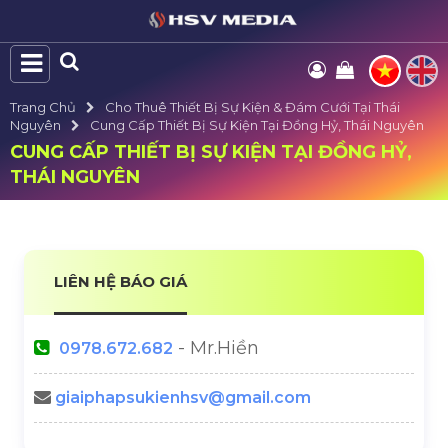
Trang Chủ
Cho Thuê Thiết Bị Sự Kiện & Đám Cưới Tại Thái
Nguyên
Cung Cấp Thiết Bị Sự Kiện Tại Đồng Hỷ, Thái Nguyên
CUNG CẤP THIẾT BỊ SỰ KIỆN TẠI ĐỒNG HỶ,
THÁI NGUYÊN
LIÊN HỆ BÁO GIÁ
- Mr.Hiền
0978.672.682
giaiphapsukienhsv@gmail.com