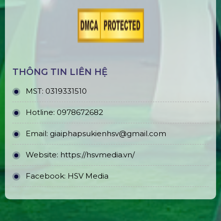
THÔNG TIN LIÊN HỆ
MST:
0319331510
Hotline:
0978672682
Email:
giaiphapsukienhsv@gmail.com
Website:
https://hsvmedia.vn/
Facebook:
HSV Media