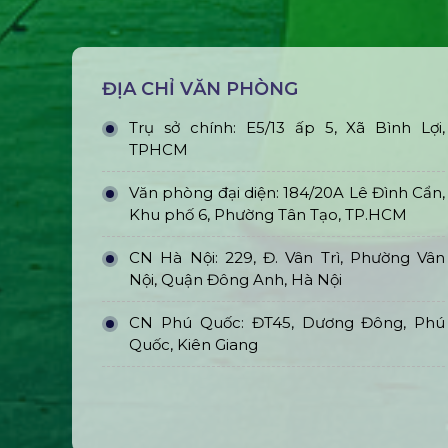
ĐỊA CHỈ VĂN PHÒNG
Trụ sở chính: E5/13 ấp 5, Xã Bình Lợi,
TPHCM
Văn phòng đại diện: 184/20A Lê Đình Cẩn,
Khu phố 6, Phường Tân Tạo, TP.HCM
CN Hà Nội: 229, Đ. Vân Trì, Phường Vân
Nội, Quận Đông Anh, Hà Nội
CN Phú Quốc: ĐT45, Dương Đông, Phú
Quốc, Kiên Giang