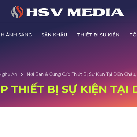
H ÁNH SÁNG
SÂN KHẤU
THIẾT BỊ SỰ KIỆN
TỔ
 Nghệ An
Nơi Bán & Cung Cấp Thiết Bị Sự Kiện Tại Diễn Châu
 THIẾT BỊ SỰ KIỆN TẠI