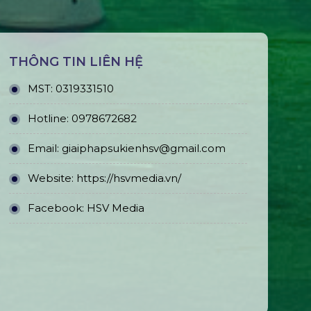
THÔNG TIN LIÊN HỆ
MST:
0319331510
Hotline:
0978672682
Email:
giaiphapsukienhsv@gmail.com
Website:
https://hsvmedia.vn/
Facebook:
HSV Media