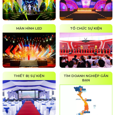
MÀN HÌNH LED
TỔ CHỨC SỰ KIỆN
THIẾT BỊ SỰ KIỆN
TÌM DOANH NGHIỆP GẦN
BẠN