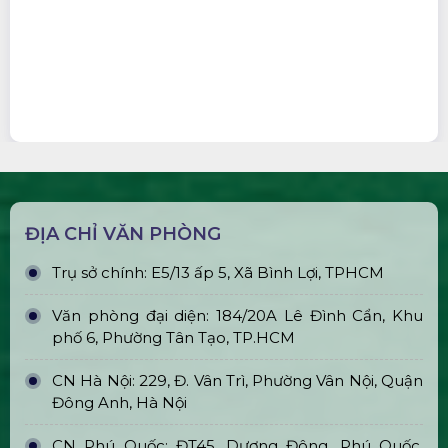
ĐỊA CHỈ VĂN PHÒNG
Trụ sở chính: E5/13 ấp 5, Xã Bình Lợi, TPHCM
Văn phòng đại diện: 184/20A Lê Đình Cẩn, Khu
phố 6, Phường Tân Tạo, TP.HCM
CN Hà Nội: 229, Đ. Vân Trì, Phường Vân Nội, Quận
Đông Anh, Hà Nội
CN Phú Quốc: ĐT45, Dương Đông, Phú Quốc,