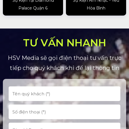
Sự Kiện Tại Diamond
Sự Kiện Âm Nhạc - Yêu
Palace Quận 6
Hòa Bình
TƯ VẤN NHANH
HSV Media sẽ gọi điện thoại tư vấn trực
tiếp cho quý khách khi để lại thông tin