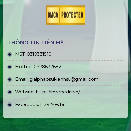
THÔNG TIN LIÊN HỆ
MST:
0319331510
Hotline:
0978672682
Email:
giaiphapsukienhsv@gmail.com
Website:
https://hsvmedia.vn/
Facebook:
HSV Media