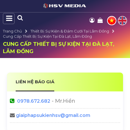
Trang Chủ
Thiết Bị Sự Kiện & Đám Cưới Tại Lâm Đồng
Cung Cấp Thiết Bị Sự Kiện Tại Đà Lạt, Lâm Đồng
CUNG CẤP THIẾT BỊ SỰ KIỆN TẠI ĐÀ LẠT,
LÂM ĐỒNG
LIÊN HỆ BÁO GIÁ
- Mr.Hiền
0978.672.682
giaiphapsukienhsv@gmail.com