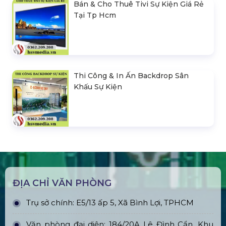
Bán & Cho Thuê Tivi Sự Kiện Giá Rẻ
Tại Tp Hcm
Thi Công & In Ấn Backdrop Sân
Khấu Sự Kiện
ĐỊA CHỈ VĂN PHÒNG
Trụ sở chính: E5/13 ấp 5, Xã Bình Lợi, TPHCM
Văn phòng đại diện: 184/20A Lê Đình Cẩn, Khu