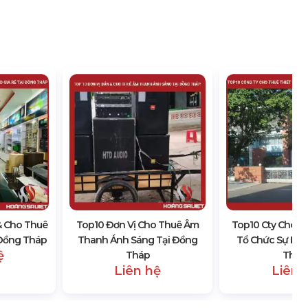
& Cho Thuê
Top10 Đơn Vị Cho Thuê Âm
Top10 Cty Cho Th
 Đồng Tháp
Thanh Ánh Sáng Tại Đồng
Tổ Chức Sự Kiệ
ệ
Tháp
Tháp
Liên hệ
Liên 