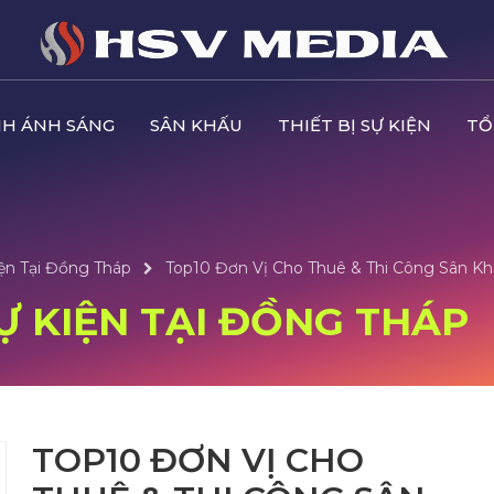
H ÁNH SÁNG
SÂN KHẤU
THIẾT BỊ SỰ KIỆN
TỔ
iện Tại Đồng Tháp
Top10 Đơn Vị Cho Thuê & Thi Công Sân Kh
SỰ KIỆN TẠI ĐỒNG THÁP
TOP10 ĐƠN VỊ CHO