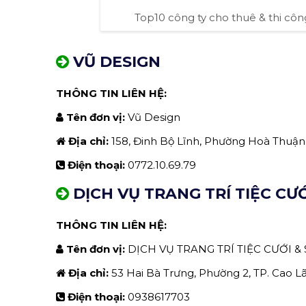
Top10 công ty cho thuê & thi côn
VŨ DESIGN
THÔNG TIN LIÊN HỆ:
Tên đơn vị:
Vũ Design
Địa chỉ:
158, Đinh Bộ Lĩnh, Phường Hoà Thuận
Điện thoại:
0772.10.69.79
DỊCH VỤ TRANG TRÍ TIỆC CƯƠ
THÔNG TIN LIÊN HỆ:
Tên đơn vị:
DỊCH VỤ TRANG TRÍ TIỆC CƯỚI &
Địa chỉ:
53 Hai Bà Trưng, Phường 2, TP. Cao L
Điện thoại:
0938617703