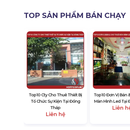
TOP SẢN PHẨM BÁN CHẠY
Thuê Âm
ại Đồng
Top10 Cty Cho Thuê Thiết Bị
Top10 Đơn Vị Bán 
Tổ Chức Sự Kiện Tại Đồng
Màn Hình Led Tại
Liên h
Tháp
Liên hệ