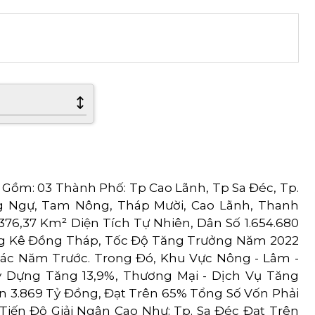
ồm: 03 Thành Phố: Tp Cao Lãnh, Tp Sa Đéc, Tp.
ng Ngự, Tam Nông, Tháp Mười, Cao Lãnh, Thanh
3.376,37 Km² Diện Tích Tự Nhiên, Dân Số 1.654.680
ống Kê Đồng Tháp, Tốc Độ Tăng Trưởng Năm 2022
 Các Năm Trước. Trong Đó, Khu Vực Nông - Lâm -
y Dựng Tăng 13,9%, Thương Mại - Dịch Vụ Tăng
ân 3.869 Tỷ Đồng, Đạt Trên 65% Tổng Số Vốn Phải
Tiến Độ Giải Ngân Cao Như: Tp. Sa Đéc Đạt Trên