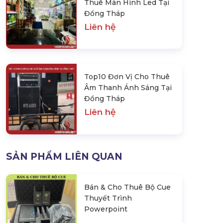
Thuê Màn Hình Led Tại
Đồng Tháp
Liên hệ
Top10 Đơn Vị Cho Thuê
Âm Thanh Ánh Sáng Tại
Đồng Tháp
Liên hệ
Top10 Đơn Vị Bán & Cho Thuê
Top10 Đơn Vị 
Màn Hình Led Tại Đồng Tháp
Thanh Ánh Sá
Liên hệ
Thá
SẢN PHẨM LIÊN QUAN
Liên
uê Thiết Bị
n Tại Đồng
Bán & Cho Thuê Bộ Cue
hệ
Thuyết Trình
Powerpoint