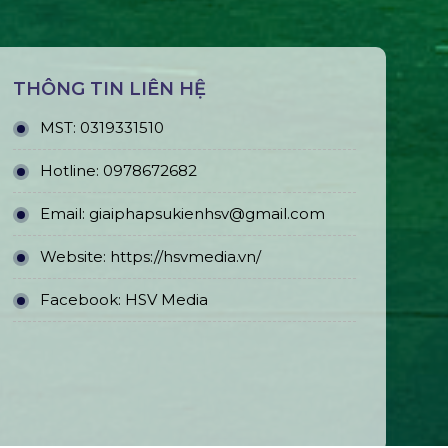
THÔNG TIN LIÊN HỆ
MST:
0319331510
Hotline:
0978672682
Email:
giaiphapsukienhsv@gmail.com
Website:
https://hsvmedia.vn/
Facebook:
HSV Media