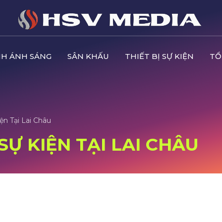
H ÁNH SÁNG
SÂN KHẤU
THIẾT BỊ SỰ KIỆN
TỔ
ện Tại Lai Châu
SỰ KIỆN TẠI LAI CHÂU