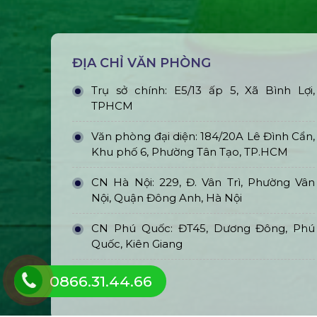
ĐỊA CHỈ VĂN PHÒNG
Trụ sở chính: E5/13 ấp 5, Xã Bình Lợi,
TPHCM
Văn phòng đại diện: 184/20A Lê Đình Cẩn,
Khu phố 6, Phường Tân Tạo, TP.HCM
CN Hà Nội: 229, Đ. Vân Trì, Phường Vân
Nội, Quận Đông Anh, Hà Nội
CN Phú Quốc: ĐT45, Dương Đông, Phú
Quốc, Kiên Giang
0866.31.44.66