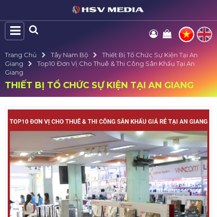
Trang Chủ
Tây Nam Bộ
Thiết Bị Tổ Chức Sự Kiện Tại An
Giang
Top10 Đơn Vị Cho Thuê & Thi Công Sân Khấu Tại An
Giang
THIẾT BỊ TỔ CHỨC SỰ KIỆN TẠI AN GIANG