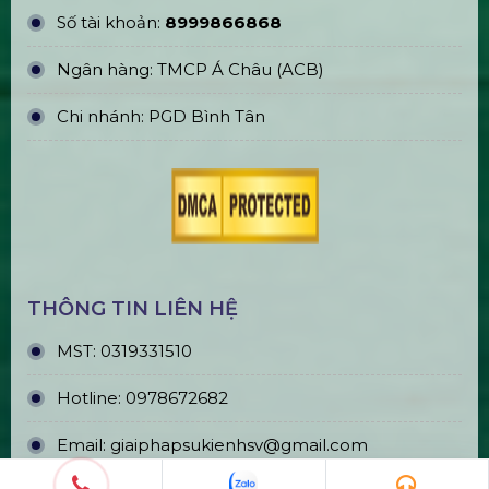
Số tài khoản:
8999866868
Ngân hàng: TMCP Á Châu (ACB)
Chi nhánh: PGD Bình Tân
THÔNG TIN LIÊN HỆ
MST:
0319331510
Hotline:
0978672682
Email:
giaiphapsukienhsv@gmail.com