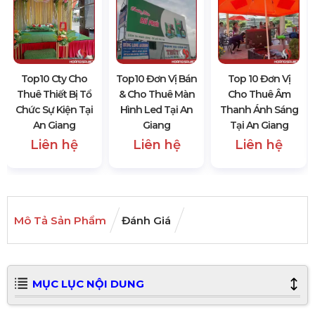
Top10 Cty Cho
Top10 Đơn Vị Bán
Top 10 Đơn Vị
Thuê Thiết Bị Tổ
& Cho Thuê Màn
Cho Thuê Âm
Chức Sự Kiện Tại
Hình Led Tại An
Thanh Ánh Sáng
An Giang
Giang
Tại An Giang
Liên hệ
Liên hệ
Liên hệ
Mô Tả Sản Phẩm
Đánh Giá
MỤC LỤC NỘI DUNG