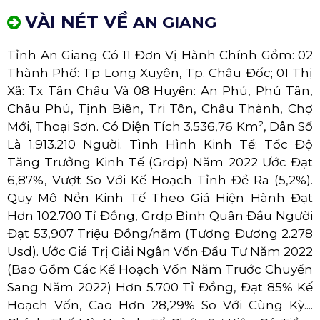
VÀI NÉT VỀ
AN GIANG
Tỉnh An Giang Có 11 Đơn Vị Hành Chính Gồm: 02
Thành Phố: Tp Long Xuyên, Tp. Châu Đốc; 01 Thị
Xã: Tx Tân Châu Và 08 Huyện: An Phú, Phú Tân,
Châu Phú, Tịnh Biên, Tri Tôn, Châu Thành, Chợ
Mới, Thoại Sơn. Có Diện Tích 3.536,76 Km², Dân Số
Là 1.913.210 Người. Tình Hình Kinh Tế: Tốc Độ
Tăng Trưởng Kinh Tế (Grdp) Năm 2022 Ước Đạt
6,87%, Vượt So Với Kế Hoạch Tỉnh Đề Ra (5,2%).
Quy Mô Nền Kinh Tế Theo Giá Hiện Hành Đạt
Hơn 102.700 Tỉ Đồng, Grdp Bình Quân Đầu Người
Đạt 53,907 Triệu Đồng/năm (Tương Đương 2.278
Usd). Ước Giá Trị Giải Ngân Vốn Đầu Tư Năm 2022
(Bao Gồm Các Kế Hoạch Vốn Năm Trước Chuyển
Sang Năm 2022) Hơn 5.700 Tỉ Đồng, Đạt 85% Kế
Hoạch Vốn, Cao Hơn 28,29% So Với Cùng Kỳ....