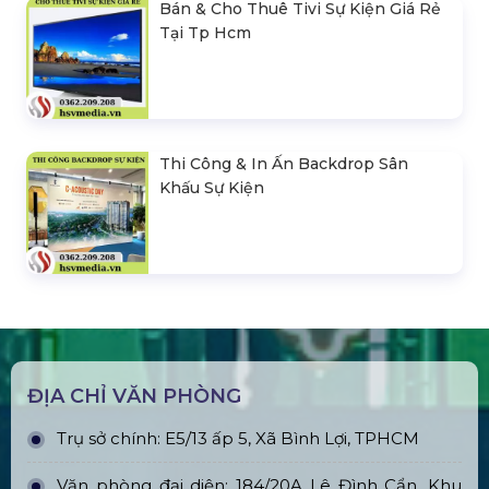
Bán & Cho Thuê Tivi Sự Kiện Giá Rẻ
Tại Tp Hcm
Thi Công & In Ấn Backdrop Sân
Khấu Sự Kiện
ĐỊA CHỈ VĂN PHÒNG
Trụ sở chính: E5/13 ấp 5, Xã Bình Lợi, TPHCM
Văn phòng đại diện: 184/20A Lê Đình Cẩn, Khu