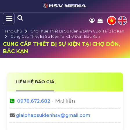
Trang Chủ
Cho Thuê Thiết Bị Sự Kiện & Đám Cưới Tại Bắc Kạn
Cung Cấp Thiết Bị Sự Kiện Tại Chợ Đồn, Bắc Kạn
CUNG CẤP THIẾT BỊ SỰ KIỆN TẠI CHỢ ĐỒN,
BẮC KẠN
LIÊN HỆ BÁO GIÁ
- Mr.Hiền
0978.672.682
giaiphapsukienhsv@gmail.com