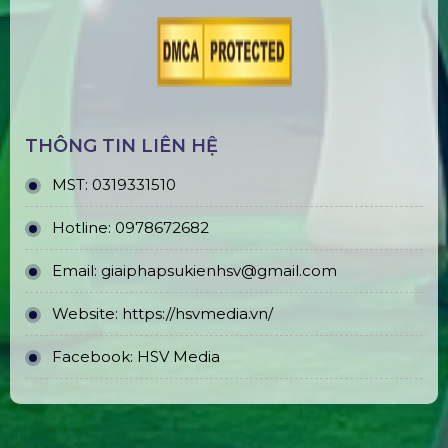
THÔNG TIN LIÊN HỆ
MST:
0319331510
Hotline:
0978672682
Email:
giaiphapsukienhsv@gmail.com
Website:
https://hsvmedia.vn/
Facebook:
HSV Media