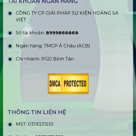
TÀI KHOẢN NGÂN HÀNG
CÔNG TY CP GIẢI PHÁP SỰ KIỆN HOÀNG SA
VIỆT
Số tài khoản:
8999866868
Ngân hàng: TMCP Á Châu (ACB)
Chi nhánh: PGD Bình Tân
THÔNG TIN LIÊN HỆ
MST:
0319331510