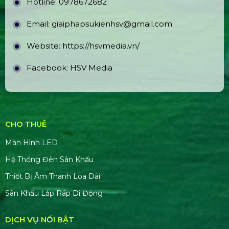
Hotline:
0978672682
Email:
giaiphapsukienhsv@gmail.com
Website:
https://hsvmedia.vn/
Facebook:
HSV Media
CHO THUÊ
Màn Hình LED
Hệ Thống Đèn Sân Khấu
Thiết Bị Âm Thanh Loa Dài
Sân Khấu Lắp Ráp Di Động
DỊCH VỤ NỔI BẬT