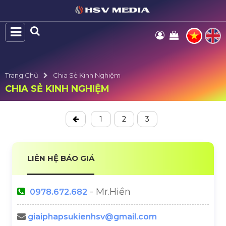
Trang Chủ
Chia Sẻ Kinh Nghiệm
CHIA SẺ KINH NGHIỆM
1
2
3
LIÊN HỆ BÁO GIÁ
- Mr.Hiền
0978.672.682
giaiphapsukienhsv@gmail.com