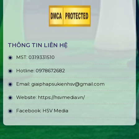
THÔNG TIN LIÊN HỆ
MST:
0319331510
Hotline:
0978672682
Email:
giaiphapsukienhsv@gmail.com
Website:
https://hsvmedia.vn/
Facebook:
HSV Media