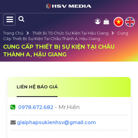
Trang Chủ
Thiết Bị Tổ Chức Sự Kiện Tại Hậu Giang
Cung
Cấp Thiết Bị Sự Kiện Tại Châu Thành A, Hậu Giang
CUNG CẤP THIẾT BỊ SỰ KIỆN TẠI CHÂU
THÀNH A, HẬU GIANG
LIÊN HỆ BÁO GIÁ
- Mr.Hiền
0978.672.682
giaiphapsukienhsv@gmail.com