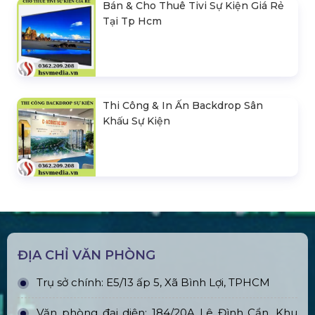
Bán & Cho Thuê Tivi Sự Kiện Giá Rẻ
Tại Tp Hcm
Thi Công & In Ấn Backdrop Sân
Khấu Sự Kiện
ĐỊA CHỈ VĂN PHÒNG
Trụ sở chính: E5/13 ấp 5, Xã Bình Lợi, TPHCM
Văn phòng đại diện: 184/20A Lê Đình Cẩn, Khu