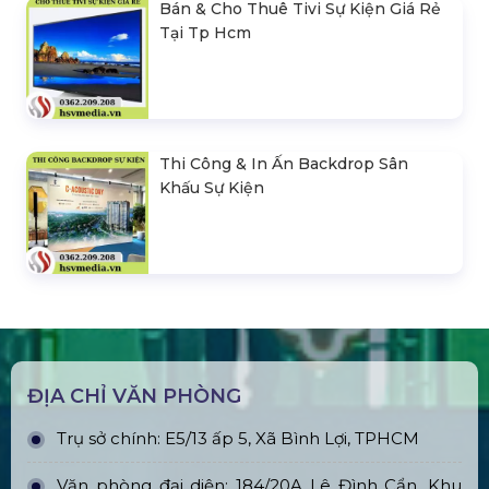
Bán & Cho Thuê Tivi Sự Kiện Giá Rẻ
Tại Tp Hcm
Thi Công & In Ấn Backdrop Sân
Khấu Sự Kiện
ĐỊA CHỈ VĂN PHÒNG
Trụ sở chính: E5/13 ấp 5, Xã Bình Lợi, TPHCM
Văn phòng đại diện: 184/20A Lê Đình Cẩn, Khu