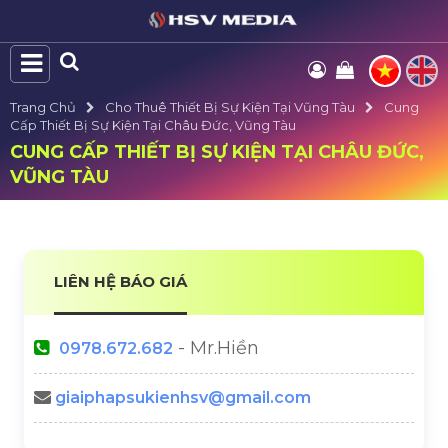
Trang Chủ
Cho Thuê Thiết Bị Sự Kiện Tại Vũng Tàu
Cung
Cấp Thiết Bị Sự Kiện Tại Châu Đức, Vũng Tàu
CUNG CẤP THIẾT BỊ SỰ KIỆN TẠI CHÂU ĐỨC,
VŨNG TÀU
LIÊN HỆ BÁO GIÁ
- Mr.Hiền
0978.672.682
giaiphapsukienhsv@gmail.com