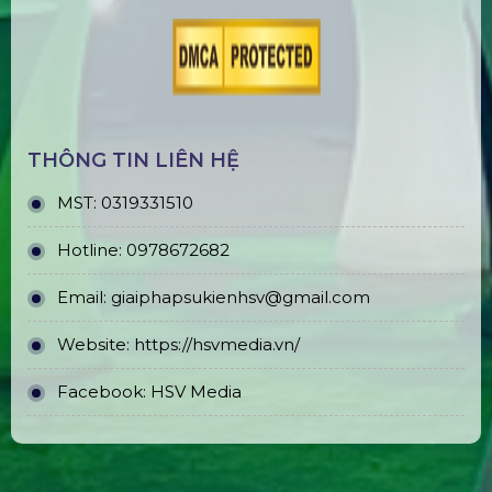
THÔNG TIN LIÊN HỆ
MST:
0319331510
Hotline:
0978672682
Email:
giaiphapsukienhsv@gmail.com
Website:
https://hsvmedia.vn/
Facebook:
HSV Media