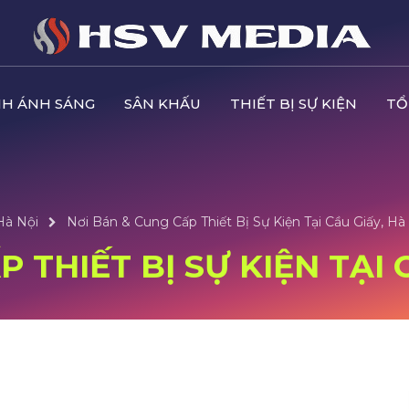
H ÁNH SÁNG
SÂN KHẤU
THIẾT BỊ SỰ KIỆN
TỔ
Hà Nội
Nơi Bán & Cung Cấp Thiết Bị Sự Kiện Tại Cầu Giấy, Hà
 THIẾT BỊ SỰ KIỆN TẠI 