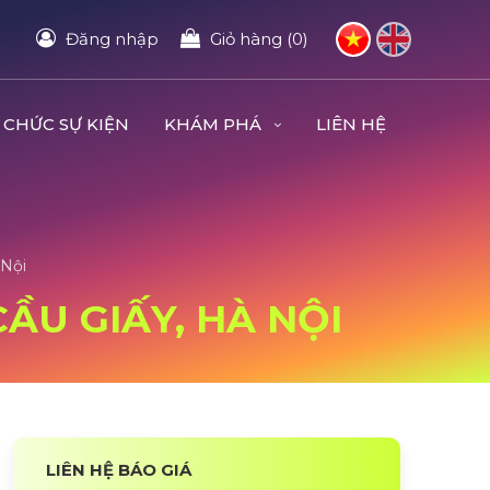
Đăng nhập
Giỏ hàng (0)
 CHỨC SỰ KIỆN
KHÁM PHÁ
LIÊN HỆ
 Nội
CẦU GIẤY, HÀ NỘI
LIÊN HỆ BÁO GIÁ