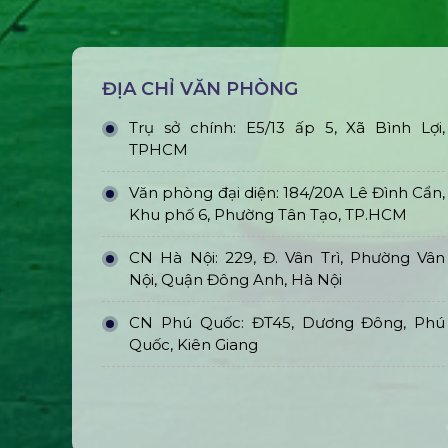
ĐỊA CHỈ VĂN PHÒNG
Trụ sở chính: E5/13 ấp 5, Xã Bình Lợi,
TPHCM
Văn phòng đại diện: 184/20A Lê Đình Cẩn,
Khu phố 6, Phường Tân Tạo, TP.HCM
CN Hà Nội: 229, Đ. Vân Trì, Phường Vân
Nội, Quận Đông Anh, Hà Nội
CN Phú Quốc: ĐT45, Dương Đông, Phú
Quốc, Kiên Giang