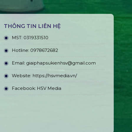
THÔNG TIN LIÊN HỆ
MST:
0319331510
Hotline:
0978672682
Email:
giaiphapsukienhsv@gmail.com
Website:
https://hsvmedia.vn/
Facebook:
HSV Media