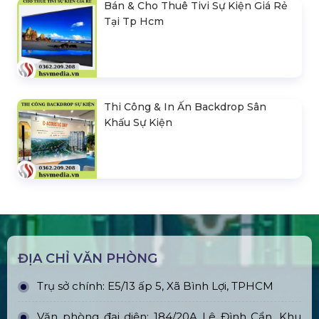
Bán & Cho Thuê Tivi Sự Kiện Giá Rẻ
Tại Tp Hcm
Thi Công & In Ấn Backdrop Sân
Khấu Sự Kiện
ĐỊA CHỈ VĂN PHÒNG
Trụ sở chính: E5/13 ấp 5, Xã Bình Lợi, TPHCM
Văn phòng đại diện: 184/20A Lê Đình Cẩn, Khu