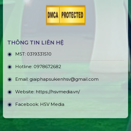
THÔNG TIN LIÊN HỆ
MST:
0319331510
Hotline:
0978672682
Email:
giaiphapsukienhsv@gmail.com
Website:
https://hsvmedia.vn/
Facebook:
HSV Media