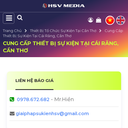
Trang Chủ
Thiết Bị Tổ Chức Sự Kiện Tại Cần Thơ
Cung Cấp
Thiết Bị Sự Kiện Tại Cái Răng, Cần Thơ
CUNG CẤP THIẾT BỊ SỰ KIỆN TẠI CÁI RĂNG,
CẦN THƠ
LIÊN HỆ BÁO GIÁ
- Mr.Hiền
0978.672.682
giaiphapsukienhsv@gmail.com